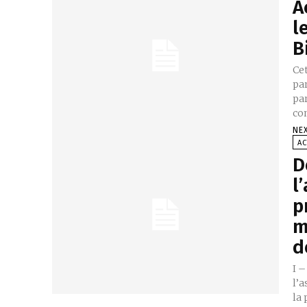
A
l
B
Cet
par
par
co
NE
AC
D
l
p
m
d
I –
l’a
la 