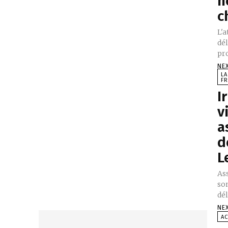
n
c
L'a
dé
pro
NE
LA
FR
I
v
a
d
L
Ass
son
dél
NE
AC