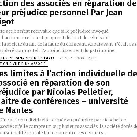
ction des associés en réparation de
eur préjudice personnel Par Jean
igot
te action n’est recevable que si le préjudice invoqué
 l’actionnaire lui est propre et distinct de celui subi
 la société du fait de la faute du dirigeant. Auparavant, n’était pas
nsidéré comme tel : l’amoindrissement du patrimoine...
XTHOPE RANARISON TSILAVO
-
23 SEPTEMBRE 2018
TION CIVILE D'UN ASSOCIÉ
es limites à l’action individuelle d
’associé en réparation de son
réjudice par Nicolas Pelletier,
aître de conférences – université
e Nantes
 Une action individuelle fermée au préjudice par ricochet de
ssocié Qu’elle compte un ou plusieurs associés, la société dotée d
personnalité morale fait écran entre ces derniers...