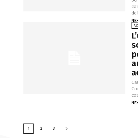
com
de 
NE
AC
L
s
p
a
a
Cas
Co
co
NE
1
2
3