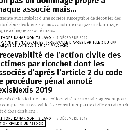
on pas un dommage propre à
haque associé mais...
tteinte aux intérêts d'une société susceptible de découler des
lits d'abus des biens sociaux constitue non pas un dommage
pre à chaque associé mais...
XTHOPE RANARISON TSILAVO
-
5 DÉCEMBRE 2019
 PLAINTE D'UN ASSOCIÉ EST IRRECEVABLE D'APRÈS L'ARTICLE 2 DU CPP
ANÇAIS ET L'ARTICLE 6 DU CPP MALGACHE
rrecevabilité de l’action civile des
ictimes par ricochet dont les
ssociés d’après l’article 2 du code
e procédure pénal annoté
exisNexis 2019
ociés de la victime : Une collectivité territoriale, agissant pour
 compte,est irrecevable à se constituer partie civile en raison du
it d'abus des biens...
XTHOPE RANARISON TSILAVO
-
5 DÉCEMBRE 2019
TION CIVILE D'UN ASSOCIÉ