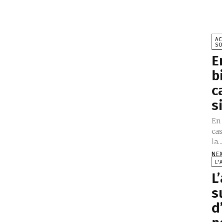
AC
S
E
b
c
s
En 
cas
la..
NE
L'
L
s
d