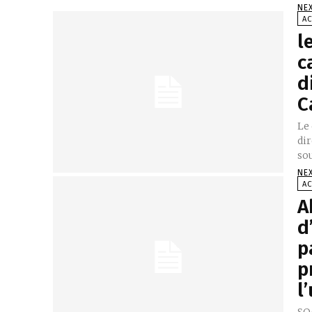
NE
AC
l
c
d
C
Le 
di
sou
NE
AC
A
d
p
p
l
SO