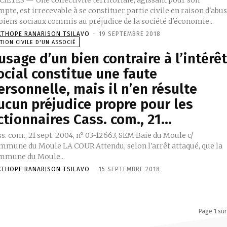
pte, est irrecevable à se constituer partie civile en raison d'abu
biens sociaux commis au préjudice de la société d'économie...
XTHOPE RANARISON TSILAVO
-
19 SEPTEMBRE 2018
TION CIVILE D'UN ASSOCIÉ
’usage d’un bien contraire à l’intérê
ocial constitue une faute
ersonnelle, mais il n’en résulte
ucun préjudice propre pour les
ctionnaires Cass. com., 21...
s. com., 21 sept. 2004, n° 03-12663, SEM Baie du Moule c/
mmune du Moule LA COUR Attendu, selon l'arrêt attaqué, que la
mmune du Moule...
XTHOPE RANARISON TSILAVO
-
15 SEPTEMBRE 2018
Page 1 sur