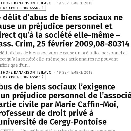
XTHOPE RANARISON TSILAVO
-
19 SEPTEMBRE 2018
TION CIVILE D'UN ASSOCIÉ
e délit d’abus de biens sociaux ne
ause un préjudice personnel et
irect qu’à la société elle-même –
ass. Crim, 25 février 2009,08-80314
délit d'abus de biens sociaux ne cause un préjudice personnel et
rect qu'à la société elle-même, ses actionnaires ne pouvant
ffrir que d'un...
XTHOPE RANARISON TSILAVO
-
19 SEPTEMBRE 2018
TION CIVILE D'UN ASSOCIÉ
bus de biens sociaux l’exigence
’un préjudice personnel de l’associ
artie civile par Marie Caffin-Moi,
rofesseur de droit privé à
’université de Cergy-Pontoise
CIÉTÉS — Une collectivité territoriale, agissant pour son