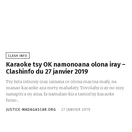
CLASH INFO
Karaoke tsy OK namonoana olona iray –
Clashinfo du 27 janvier 2019
Tsy hita intsony izay iainana re olona marina mafy, na
manao karaoke aza mety mahafaty. Tovolahy iray no nisy
nanapitra ny aina, fa namalan-kira tamin’ny karaoke
hono...
JUSTICE-MADAGASCAR.ORG
-
27 JANVIER 2019