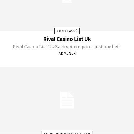
NON CLASSÉ
Rival Casino List Uk
Rival Casino List Uk Each spin requires just one bet...
ADMLNLX