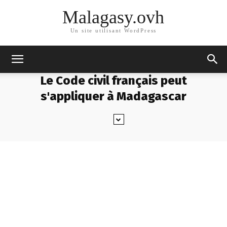
Malagasy.ovh
Un site utilisant WordPress
Le Code civil français peut
s'appliquer à Madagascar