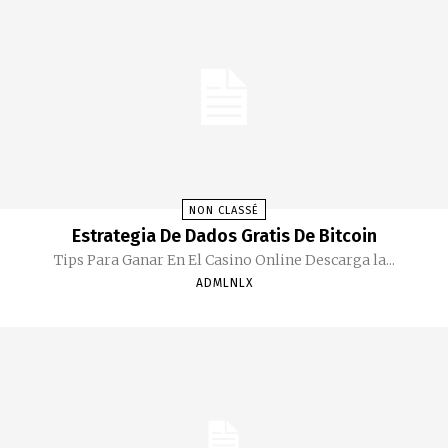
NON CLASSÉ
Estrategia De Dados Gratis De Bitcoin
Tips Para Ganar En El Casino Online Descarga la...
ADMLNLX