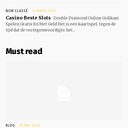
NON CLASSÉ
11 MARS 2026
Casino Beste Slots
Double Diamond Online Gokkast
Spelen Gratis En Met Geld Het is een kaartspel, tegen de
tijd dat de vertegenwoordiger het...
Must read
BLOG
18 MAI 2026