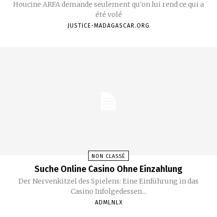
Houcine ARFA demande seulement qu'on lui rend ce qui a
été volé
JUSTICE-MADAGASCAR.ORG
NON CLASSÉ
Suche Online Casino Ohne Einzahlung
Der Nervenkitzel des Spielens: Eine Einführung in das
Casino Infolgedessen...
ADMLNLX