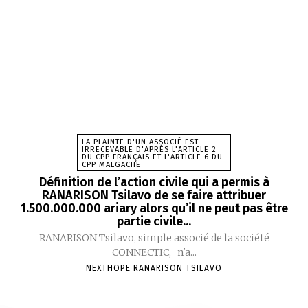
LA PLAINTE D'UN ASSOCIÉ EST
IRRECEVABLE D'APRÈS L'ARTICLE 2
DU CPP FRANÇAIS ET L'ARTICLE 6 DU
CPP MALGACHE
Définition de l’action civile qui a permis à
RANARISON Tsilavo de se faire attribuer
1.500.000.000 ariary alors qu’il ne peut pas être
partie civile...
RANARISON Tsilavo, simple associé de la société
CONNECTIC, n'a...
NEXTHOPE RANARISON TSILAVO