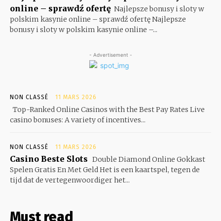
online – sprawdź ofertę
Najlepsze bonusy i sloty w
polskim kasynie online – sprawdź ofertę Najlepsze
bonusy i sloty w polskim kasynie online –...
- Advertisement -
NON CLASSÉ
11 MARS 2026
Top-Ranked Online Casinos with the Best Pay Rates Live
casino bonuses: A variety of incentives...
NON CLASSÉ
11 MARS 2026
Casino Beste Slots
Double Diamond Online Gokkast
Spelen Gratis En Met Geld Het is een kaartspel, tegen de
tijd dat de vertegenwoordiger het...
Must read