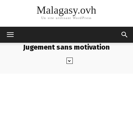
Malagasy.ovh
Un site utilisant WordPress
Jugement sans motivation