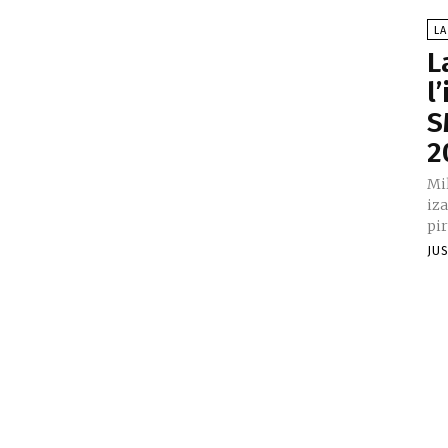
LA
L
l
S
2
Mi
iz
pi
JU