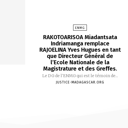
ENMG
RAKOTOARISOA Miadantsata
Indriamanga remplace
RAJOELINA Yves Hugues en tant
que Directeur Général de
l’Ecole Nationale de la
Magistrature et des Greffes.
Le DG de l'ENMG qui est le témoin de...
JUSTICE-MADAGASCAR.ORG