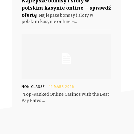
Najlepsze bonusy i sloty w
polskim kasynie online – sprawdź
ofertę
Najlepsze bonusy i sloty w
polskim kasynie online –...
NON CLASSÉ
11 MARS 2026
Top-Ranked Online Casinos with the Best
Pay Rates ...