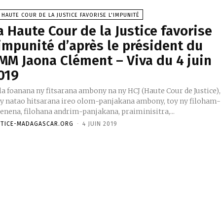
 HAUTE COUR DE LA JUSTICE FAVORISE L'IMPUNITÉ
a Haute Cour de la Justice favorise
’impunité d’après le président du
MM Jaona Clément – Viva du 4 juin
019
la foanana ny fitsarana ambony na ny HCJ (Haute Cour de Justice),
ay natao hitsarana ireo olom-panjakana ambony, toy ny filoham
renena, filohana andrim-panjakana, praiminisitra,...
STICE-MADAGASCAR.ORG
-
4 JUIN 2019