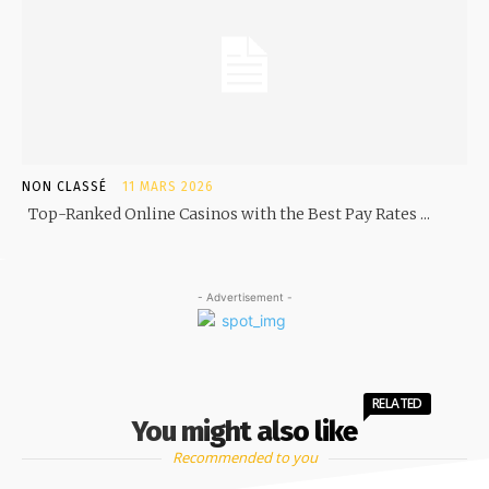
NON CLASSÉ
11 MARS 2026
Top-Ranked Online Casinos with the Best Pay Rates ...
- Advertisement -
RELATED
You might also like
Recommended to you