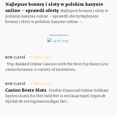
Najlepsze bonusy i sloty w polskim kasynie
online – sprawdź ofertę
Najlepsze bonusy i sloty w
polskim kasynie online – sprawdź ofertę Najlepsze
bonusy i sloty w polskim kasynie online –...
- Advertisement -
NON CLASSÉ
11 MARS 2026
Top-Ranked Online Casinos with the Best Pay Rates Live
casino bonuses: A variety of incentives...
NON CLASSÉ
11 MARS 2026
Casino Beste Slots
Double Diamond Online Gokkast
Spelen Gratis En Met Geld Het is een kaartspel, tegen de
tijd dat de vertegenwoordiger het...