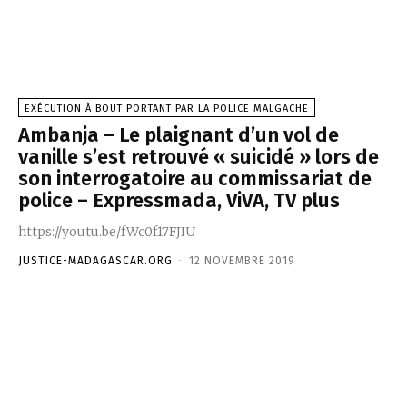
EXÉCUTION À BOUT PORTANT PAR LA POLICE MALGACHE
Ambanja – Le plaignant d’un vol de
vanille s’est retrouvé « suicidé » lors de
son interrogatoire au commissariat de
police – Expressmada, ViVA, TV plus
https://youtu.be/fWc0f17FJIU
JUSTICE-MADAGASCAR.ORG
-
12 NOVEMBRE 2019