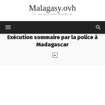
Malagasy.ovh
Un site utilisant WordPress
Exécution sommaire par la police à
Madagascar