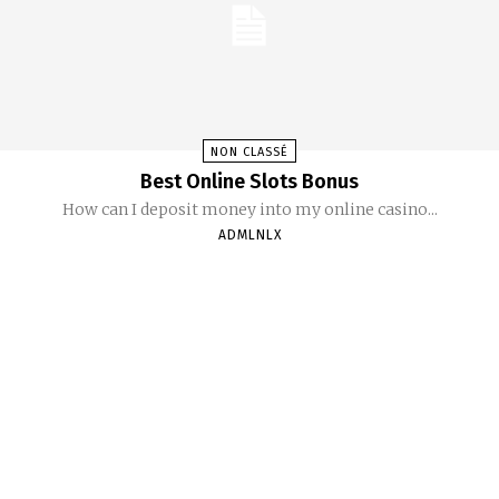
NON CLASSÉ
Best Online Slots Bonus
How can I deposit money into my online casino...
ADMLNLX