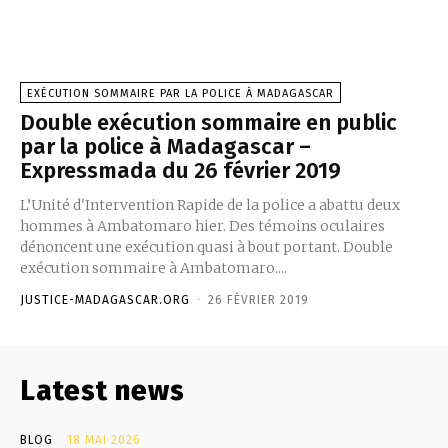
EXÉCUTION SOMMAIRE PAR LA POLICE À MADAGASCAR
Double exécution sommaire en public
par la police à Madagascar –
Expressmada du 26 février 2019
L’Unité d'Intervention Rapide de la police a abattu deux
hommes à Ambatomaro hier. Des témoins oculaires
dénoncent une exécution quasi à bout portant. Double
exécution sommaire à Ambatomaro....
JUSTICE-MADAGASCAR.ORG
-
26 FÉVRIER 2019
Latest news
BLOG
18 MAI 2026