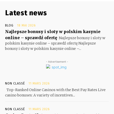
Latest news
BLOG
18 MAI 2026
Najlepsze bonusy i sloty w polskim kasynie
online – sprawdź ofertę
Najlepsze bonusy i sloty w
polskim kasynie online – sprawdź ofertę Najlepsze
bonusy i sloty w polskim kasynie online –...
- Advertisement -
NON CLASSÉ
11 MARS 2026
Top-Ranked Online Casinos with the Best Pay Rates Live
casino bonuses: A variety of incentives...
NON CLASSÉ
11 MARS 2026