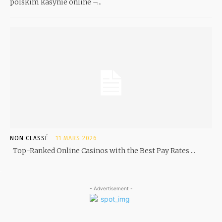
polskim kasynie online –...
NON CLASSÉ
11 MARS 2026
Top-Ranked Online Casinos with the Best Pay Rates ...
- Advertisement -