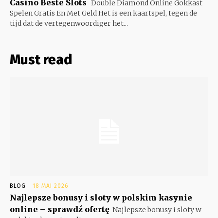
Casino Beste Slots
Double Diamond Online Gokkast
Spelen Gratis En Met Geld Het is een kaartspel, tegen de
tijd dat de vertegenwoordiger het...
Must read
BLOG
18 MAI 2026
Najlepsze bonusy i sloty w polskim kasynie
online – sprawdź ofertę
Najlepsze bonusy i sloty w