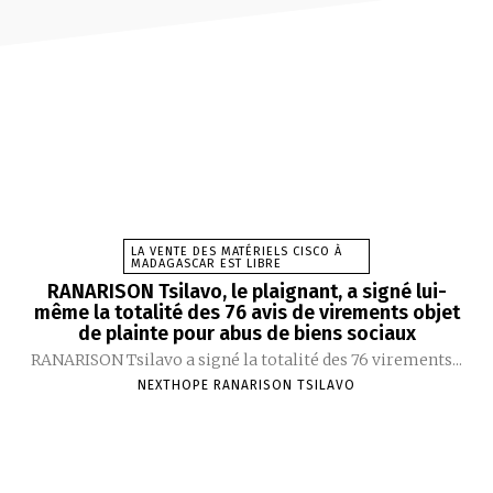
LA VENTE DES MATÉRIELS CISCO À
MADAGASCAR EST LIBRE
RANARISON Tsilavo, le plaignant, a signé lui-
même la totalité des 76 avis de virements objet
de plainte pour abus de biens sociaux
RANARISON Tsilavo a signé la totalité des 76 virements...
NEXTHOPE RANARISON TSILAVO