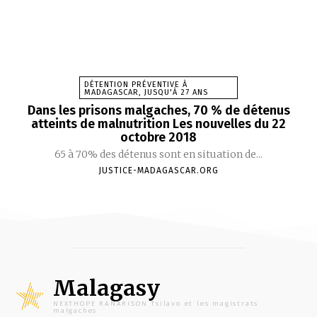
DÉTENTION PRÉVENTIVE À
MADAGASCAR, JUSQU'À 27 ANS
Dans les prisons malgaches, 70 % de détenus
atteints de malnutrition Les nouvelles du 22
octobre 2018
65 à 70% des détenus sont en situation de...
JUSTICE-MADAGASCAR.ORG
Malagasy
NEXTHOPE RANARISON Tsilavo et les magistrats
malgaches