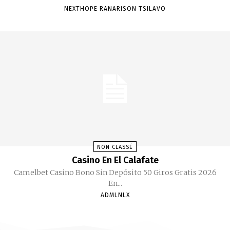
NEXTHOPE RANARISON TSILAVO
NON CLASSÉ
Casino En El Calafate
Camelbet Casino Bono Sin Depósito 50 Giros Gratis 2026
En...
ADMLNLX