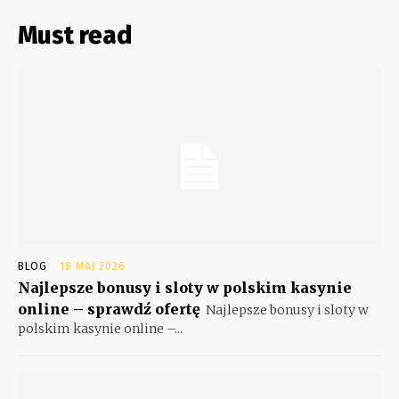
Must read
BLOG
18 MAI 2026
Najlepsze bonusy i sloty w polskim kasynie
online – sprawdź ofertę
Najlepsze bonusy i sloty w
polskim kasynie online –...