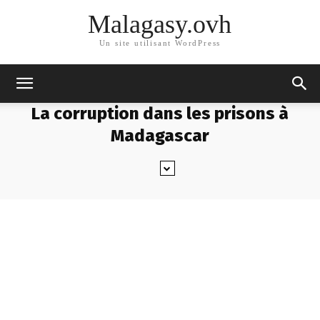
Malagasy.ovh
Un site utilisant WordPress
La corruption dans les prisons à
Madagascar