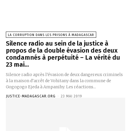
LA CORRUPTION DANS LES PRISONS À MADAGASCAR
Silence radio au sein de la justice à
propos de la double évasion des deux
condamnés à perpétuité – La vérité du
23 mai...
Silence radio après l’évasion de deux dangereux criminels
à la maison d’arrêt de Vohitany dans la commune de
Gogogogo Ejeda à Ampanihy. Les réactions...
JUSTICE-MADAGASCAR.ORG
-
23 MAI 2019