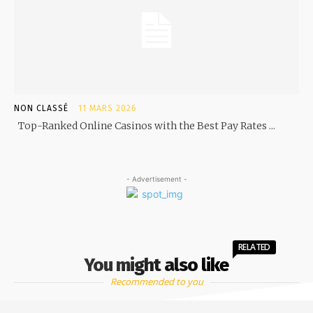
NON CLASSÉ
11 MARS 2026
Top-Ranked Online Casinos with the Best Pay Rates ...
- Advertisement -
RELATED
You might also like
Recommended to you