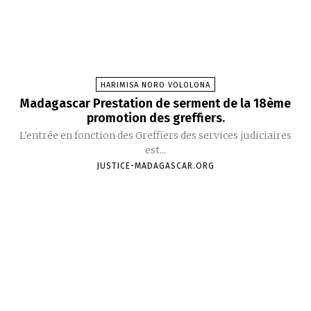
HARIMISA NORO VOLOLONA
Madagascar Prestation de serment de la 18ème
promotion des greffiers.
L’entrée en fonction des Greffiers des services judiciaires
est...
JUSTICE-MADAGASCAR.ORG