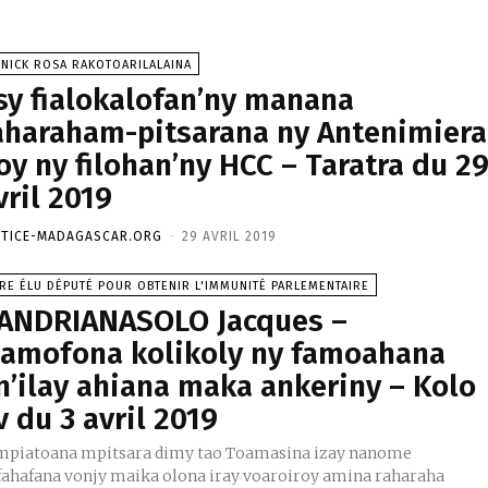
NICK ROSA RAKOTOARILALAINA
sy fialokalofan’ny manana
aharaham-pitsarana ny Antenimiera
oy ny filohan’ny HCC – Taratra du 2
vril 2019
STICE-MADAGASCAR.ORG
-
29 AVRIL 2019
RE ÉLU DÉPUTÉ POUR OBTENIR L'IMMUNITÉ PARLEMENTAIRE
ANDRIANASOLO Jacques –
amofona kolikoly ny famoahana
n’ilay ahiana maka ankeriny – Kolo
v du 3 avril 2019
mpiatoana mpitsara dimy tao Toamasina izay nanome
fahafana vonjy maika olona iray voaroiroy amina raharaha