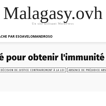
Malagasy.ovh
Un site utilisant WordPress
GACHE PAR ESOAVELOMANDROSO
é pour obtenir l'immunit
DÉCISION DE JUSTICE CONTRAIREMENT À LA LOI
ABSENCE DE PRÉJUDICE ABS