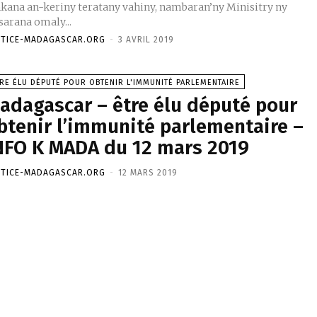
nkana an-keriny teratany vahiny, nambaran’ny Minisitry ny
sarana omaly...
STICE-MADAGASCAR.ORG
-
3 AVRIL 2019
RE ÉLU DÉPUTÉ POUR OBTENIR L'IMMUNITÉ PARLEMENTAIRE
adagascar – être élu député pour
btenir l’immunité parlementaire –
NFO K MADA du 12 mars 2019
STICE-MADAGASCAR.ORG
-
12 MARS 2019