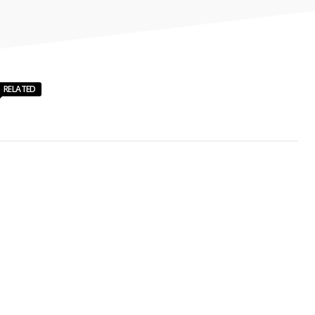
RELATED