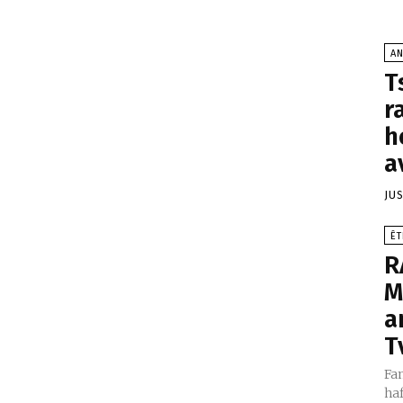
AN
T
r
h
a
JU
ÊT
R
M
a
T
Fa
ha