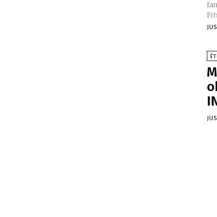
fa
Fit
JU
ÊT
M
o
I
JU