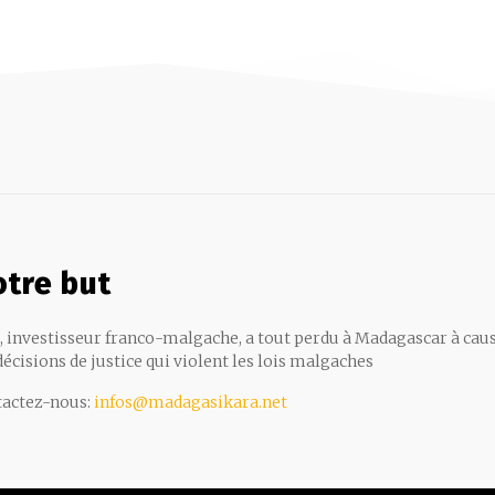
tre but
, investisseur franco-malgache, a tout perdu à Madagascar à cau
décisions de justice qui violent les lois malgaches
actez-nous:
infos@madagasikara.net