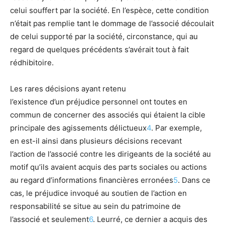
celui souffert par la société. En l’espèce, cette condition
n’était pas remplie tant le dommage de l’
associé
découlait
de celui supporté par la société, circonstance, qui au
regard de quelques précédents s’avérait tout à fait
rédhibitoire.
Les rares décisions ayant retenu
l’existence
d’un
préjudice personnel ont toutes en
commun de concerner des
associé
s qui étaient la cible
principale des agissements délictueux
4
. Par exemple,
en
est
-il ainsi dans plusieurs décisions recevant
l’
action
de l’
associé
contre les dirigeants de la société au
motif qu’ils avaient acquis des parts sociales ou
action
s
au regard d’informations financières erronées
5
. Dans ce
cas, le préjudice invoqué au soutien de l’
action
en
responsabilité se situe au sein du patrimoine de
l’
associé
et seulement
6
. Leurré, ce dernier a acquis des