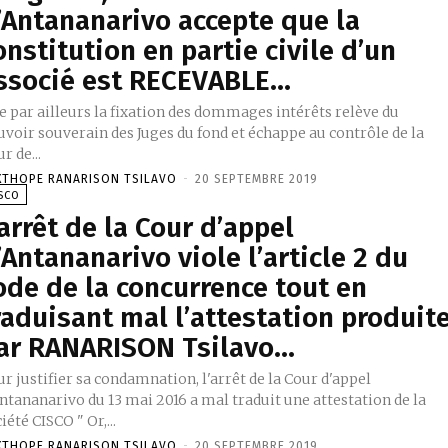
’Antananarivo accepte que la
onstitution en partie civile d’un
ssocié est RECEVABLE...
e par ailleurs la fixation des dommages intérêts relève du
uvoir souverain des Juges du fond et échappe au contrôle de la
r de...
XTHOPE RANARISON TSILAVO
-
20 SEPTEMBRE 2019
SCO
’arrêt de la Cour d’appel
’Antananarivo viole l’article 2 du
ode de la concurrence tout en
raduisant mal l’attestation produit
ar RANARISON Tsilavo...
r justifier sa condamnation, l'arrêt de la Cour d'appel
ntananarivo du 13 mai 2016 a mal traduit une attestation de la
société CISCO " Or,...
XTHOPE RANARISON TSILAVO
-
20 SEPTEMBRE 2019