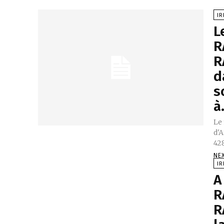
IR
L
R
R
d
s
à.
Le
d'
428
NE
IR
A
R
R