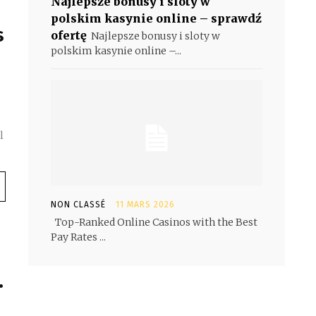
Najlepsze bonusy i sloty w
polskim kasynie online – sprawdź
s
ofertę
Najlepsze bonusy i sloty w
u
polskim kasynie online –...
l
NON CLASSÉ
11 MARS 2026
Top-Ranked Online Casinos with the Best
Pay Rates ...
.