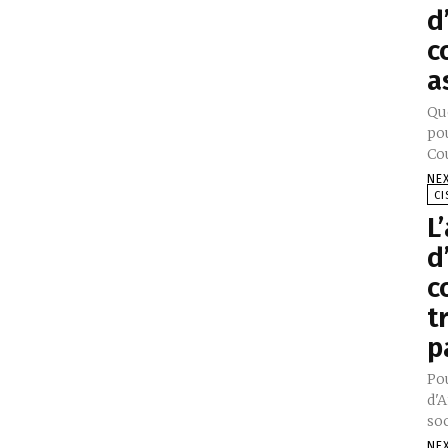
d
c
a
Qu
po
Cou
NE
CI
L
d
c
t
p
Pou
d'A
NE