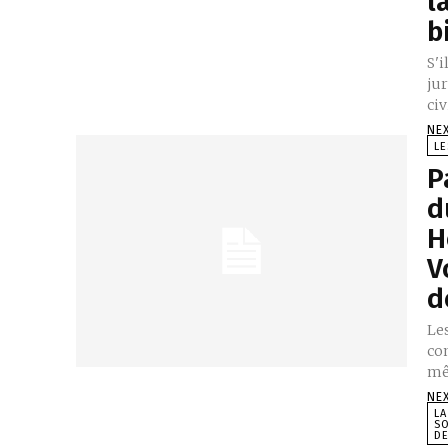
l
b
S'i
jur
civ
NE
LE
P
d
H
V
d
Le
co
NE
LA
SO
DE