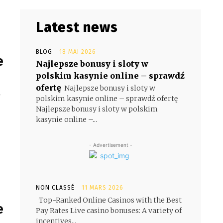
Latest news
BLOG
18 MAI 2026
e
Najlepsze bonusy i sloty w
polskim kasynie online – sprawdź
t
ofertę
Najlepsze bonusy i sloty w
polskim kasynie online – sprawdź ofertę
Najlepsze bonusy i sloty w polskim
kasynie online –...
- Advertisement -
NON CLASSÉ
11 MARS 2026
Top-Ranked Online Casinos with the Best
e
Pay Rates Live casino bonuses: A variety of
incentives...