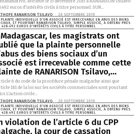
Antananarivo, attribue le 15 décembre 2015 à RANARISON Tsilavo
.492 euros d'intérêts civils à titre personnel. SUR...
XTHOPE RANARISON TSILAVO
-
20 SEPTEMBRE 2019
 PLAINTE INDIVIDUELLE D'UN ASSOCIÉ EST IRRECEVABLE EN ABUS DES BIENS
CIAUX, ET POURTANT RANARISON TSILAVO, SIMPLE ASSOCIÉ, A OBTENU PRÈS
 428.492 EUROS D'INTÉRÊTS CIVILS À TITRE PERSONNEL
 Madagascar, les magistrats ont
ublié que la plainte personnelle
’abus des biens sociaux d’un
ssocié est irrecevable comme cette
lainte de RANARISON Tsilavo,...
rticle 6 du code de la procédure pénale malgache ainsi que
rticle 181 de la loi sur les sociétés commerciales sont pourtant
clairs L'action civile...
XTHOPE RANARISON TSILAVO
-
20 SEPTEMBRE 2019
 PLAINTE INDIVIDUELLE D'UN ASSOCIÉ EST IRRECEVABLE EN ABUS DES BIENS
CIAUX, ET POURTANT RANARISON TSILAVO, SIMPLE ASSOCIÉ, A OBTENU PRÈS
 428.492 EUROS D'INTÉRÊTS CIVILS À TITRE PERSONNEL
n violation de l’article 6 du CPP
algache, la cour de cassation