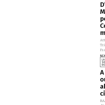
D
M
p
C
m
Att
Tr
Fra
NE
LA
SO
DE
A
o
a
c
RA