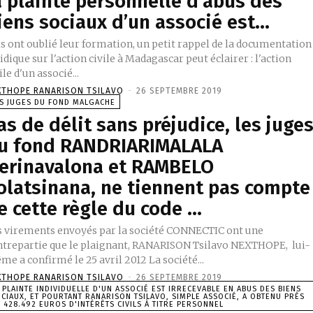
a plainte personnelle d’abus des
iens sociaux d’un associé est...
ls ont oublié leur formation, un petit rappel de la documentation
idique sur l'action civile à Madagascar peut éclairer : l'action
ile d'un associé...
XTHOPE RANARISON TSILAVO
-
26 SEPTEMBRE 2019
S JUGES DU FOND MALGACHE
as de délit sans préjudice, les juge
u fond RANDRIARIMALALA
erinavalona et RAMBELO
olatsinana, ne tiennent pas compte
e cette règle du code ...
s virements envoyés par la société CONNECTIC ont une
ntrepartie que le plaignant, RANARISON Tsilavo NEXTHOPE, lui-
même a confirmé le 25 avril 2012 La société...
XTHOPE RANARISON TSILAVO
-
26 SEPTEMBRE 2019
 PLAINTE INDIVIDUELLE D'UN ASSOCIÉ EST IRRECEVABLE EN ABUS DES BIENS
CIAUX, ET POURTANT RANARISON TSILAVO, SIMPLE ASSOCIÉ, A OBTENU PRÈS
 428.492 EUROS D'INTÉRÊTS CIVILS À TITRE PERSONNEL