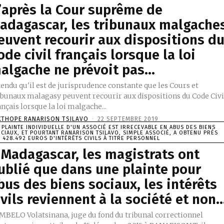
’après la Cour suprême de
adagascar, les tribunaux malgache
euvent recourir aux dispositions d
ode civil français lorsque la loi
algache ne prévoit pas...
endu qu'il est de jurisprudence constante que les Cours et
ibunaux malagasy peuvent recourir aux dispositions du Code Civi
nçais lorsque la loi malgache...
XTHOPE RANARISON TSILAVO
-
22 SEPTEMBRE 2019
 PLAINTE INDIVIDUELLE D'UN ASSOCIÉ EST IRRECEVABLE EN ABUS DES BIENS
CIAUX, ET POURTANT RANARISON TSILAVO, SIMPLE ASSOCIÉ, A OBTENU PRÈS
 428.492 EUROS D'INTÉRÊTS CIVILS À TITRE PERSONNEL
 Madagascar, les magistrats ont
ublié que dans une plainte pour
bus des biens sociaux, les intérêts
ivils reviennent à la société et non..
MBELO Volatsinana, juge du fond du tribunal correctionnel