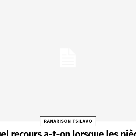
RANARISON TSILAVO
el recours a-t-on lorsque les piè