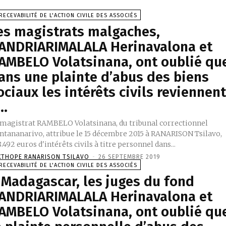
RECEVABILITÉ DE L'ACTION CIVILE DES ASSOCIÉS
es magistrats malgaches,
ANDRIARIMALALA Herinavalona et
AMBELO Volatsinana, ont oublié qu
ans une plainte d’abus des biens
ociaux les intérêts civils reviennen
..
 magistrat RAMBELO Volatsinana, du tribunal correctionnel
Antananarivo, attribue le 15 décembre 2015 à RANARISON Tsilavo,
.492 euros d'intérêts civils à titre personnel dans...
XTHOPE RANARISON TSILAVO
-
26 SEPTEMBRE 2019
RECEVABILITÉ DE L'ACTION CIVILE DES ASSOCIÉS
 Madagascar, les juges du fond
ANDRIARIMALALA Herinavalona et
AMBELO Volatsinana, ont oublié qu