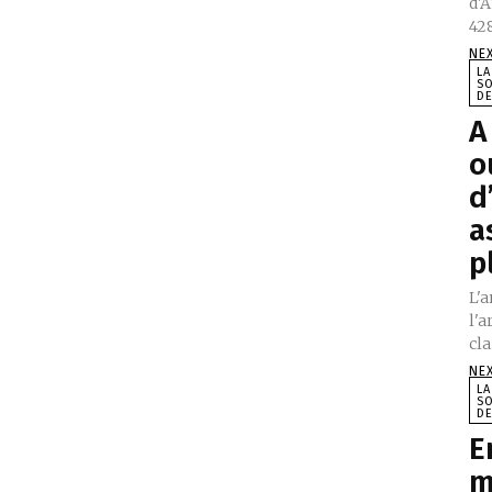
d'
428
NE
LA
SO
DE
A
o
d
a
p
L'a
l'a
NE
LA
SO
DE
E
m