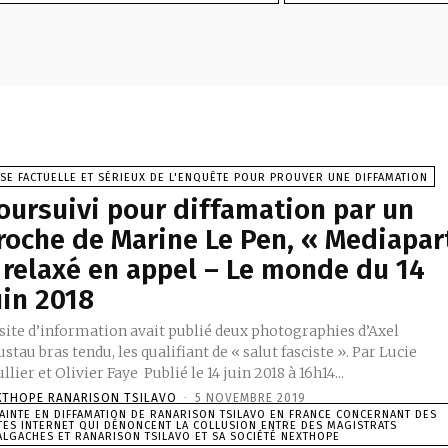
SE FACTUELLE ET SÉRIEUX DE L'ENQUÊTE POUR PROUVER UNE DIFFAMATION
oursuivi pour diffamation par un
roche de Marine Le Pen, « Mediapar
 relaxé en appel – Le monde du 14
uin 2018
 site d’information avait publié deux photographies d’Axel
stau bras tendu, les qualifiant de « salut fasciste ». Par Lucie
llier et Olivier Faye Publié le 14 juin 2018 à 16h14...
XTHOPE RANARISON TSILAVO
-
5 NOVEMBRE 2019
AINTE EN DIFFAMATION DE RANARISON TSILAVO EN FRANCE CONCERNANT DES
TES INTERNET QUI DÉNONCENT LA COLLUSION ENTRE DES MAGISTRATS
LGACHES ET RANARISON TSILAVO ET SA SOCIÉTÉ NEXTHOPE