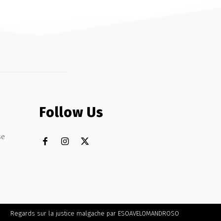
Follow Us
se
Regards sur la justice malgache par ESOAVELOMANDROSO