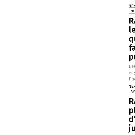
NE
NE
R
l
q
f
p
Les
vi
l’h
NE
AV
R
p
d
j