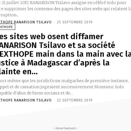
 21 juillet 2017, RANARISON Tsilavo assigne en référé Solo pour
re supprimer les contenus des pages des sites webs qui relatent l
ruption...
XTHOPE RANARISON TSILAVO
-
25 SEPTEMBRE 2019
EXTHOPE
es sites web osent diffamer
ANARISON Tsilavo et sa société
EXTHOPE main dans la main avec l
ustice à Madagascar d’après la
lainte en...
lors même que les juridictions malgaches de première instance,
appel et de cassation jugeaient successivement Monsieur Solo
pable d’abus de biens sociaux et de...
XTHOPE RANARISON TSILAVO
-
22 SEPTEMBRE 2019
- Advertisement -