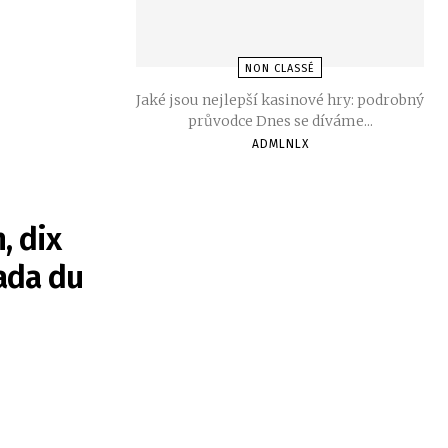
NON CLASSÉ
Jaké jsou nejlepší kasinové hry: podrobný
průvodce Dnes se díváme...
ADMLNLX
, dix
mada du