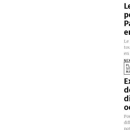
L
p
P
e
Le 
to
en 
NE
PL
SI
MA
E
d
d
o
Pou
dif
no