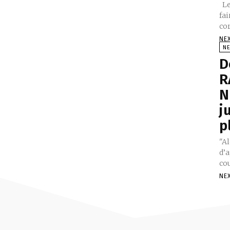
Le
fai
cor
NE
N
D
R
N
j
p
"A
d’
cou
NE