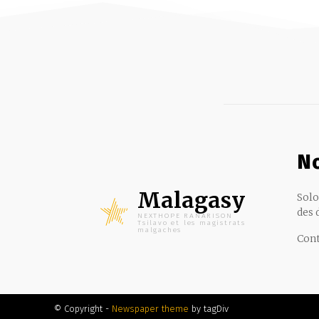
No
Malagasy
Solo
des 
NEXTHOPE RANARISON
Tsilavo et les magistrats
malgaches
Cont
© Copyright -
Newspaper theme
by tagDiv