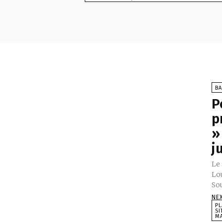
BA
P
p
»
j
Le
Lou
Sou
NE
PL
SI
MA