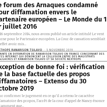
e forum des Arnaques condamné
our diffamation envers le
artenaire européen – Le Monde du 1
r juillet 2016
16 septembre 2014, nous avons publié un article intitulé Le vent
urne pour le Partenaire européen. La Cour de cassation semblait
effet avoir mis...
XTHOPE RANARISON TSILAVO
-
5 NOVEMBRE 2019
AINTE EN DIFFAMATION DE RANARISON TSILAVO EN FRANCE CONCERNANT DES
TES INTERNET QUI DÉNONCENT LA COLLUSION ENTRE DES MAGISTRATS
LGACHES ET RANARISON TSILAVO ET SA SOCIÉTÉ NEXTHOPE
xception de bonne foi : vérification
e la base factuelle des propos
iffamatoires – Extenso du 30
ctobre 2019
r confirmer le jugement en ce qu'il a retenu le caractère
famatoire des propos, l'arrêt de la cour d'appel de Nancy énonce
tamment que...