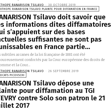
XTHOPE RANARISON TSILAVO
-
30 OCTOBRE 2019
XTHOPE RANARISON TSILAVO PLAINTE POUR DIFFAMATION EN FRANCE
ANARISON Tsilavo doit savoir que
es informations dites diffamatoire
ui s’appuient sur des bases
actuelles suffisantes ne sont pas
unissables en France partie...
 subtiles arcanes de la loi française de 1881 ont été
goureusement confortés par la Cour européenne des droits de
omme et la Cour...
XTHOPE RANARISON TSILAVO
-
26 SEPTEMBRE 2019
OCATS PICOVSCHI
ANARISON Tsilavo dépose une
lainte pour diffamation au TGI
’EVRY contre Solo son patron le 21
uillet 2017