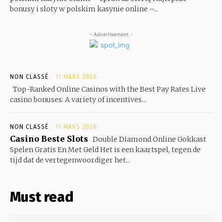
bonusy i sloty w polskim kasynie online –...
- Advertisement -
NON CLASSÉ
11 MARS 2026
Top-Ranked Online Casinos with the Best Pay Rates Live
casino bonuses: A variety of incentives...
NON CLASSÉ
11 MARS 2026
Casino Beste Slots
Double Diamond Online Gokkast
Spelen Gratis En Met Geld Het is een kaartspel, tegen de
tijd dat de vertegenwoordiger het...
Must read