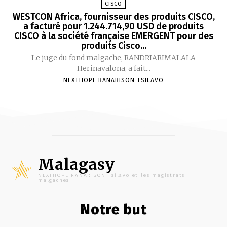
CISCO
WESTCON Africa, fournisseur des produits CISCO,
a facturé pour 1.244.714,90 USD de produits
CISCO à la société française EMERGENT pour des
produits Cisco...
Le juge du fond malgache, RANDRIARIMALALA
Herinavalona, a fait...
NEXTHOPE RANARISON TSILAVO
Malagasy
NEXTHOPE RANARISON Tsilavo et les magistrats
malgaches
Notre but