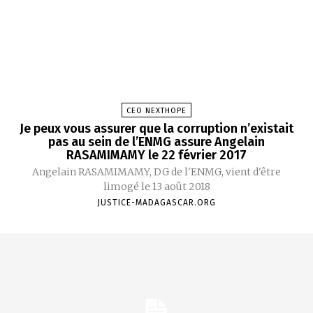
CEO NEXTHOPE
Je peux vous assurer que la corruption n’existait
pas au sein de l’ENMG assure Angelain
RASAMIMAMY le 22 février 2017
Angelain RASAMIMAMY, DG de l'ENMG, vient d'être
limogé le 13 août 2018
JUSTICE-MADAGASCAR.ORG