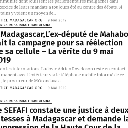
immunité dont jouissent les parlementaires malgaches dans
xercice de leurs mandats a toujours été au centre des débats. Si
tains y voient un moyen de...
STICE-MADAGASCAR.ORG
-
9 MAI 2019
NICK ROSA RAKOTOARILALAINA
 Madagascar,L’ex-député de Mahab
ait la campagne pour sa réélection
e sa cellule – La vérite du 9 mai
019
lon les informations, Ludovic Adrien RAveloson reste en contact
rmanent avec l'extérieur via le téléphone mobile.Informé de ce
t, le procureur de MOrondava a...
STICE-MADAGASCAR.ORG
-
9 MAI 2019
NICK ROSA RAKOTOARILALAINA
e SEFAFI constate une justice à deu
itesses à Madagascar et demande l
uppression de la Haute Cour de la