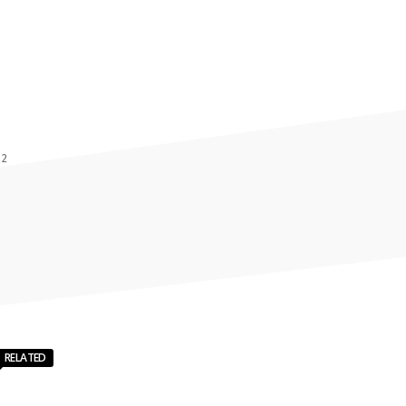
 2
RELATED