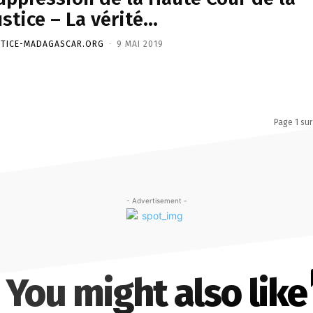
ustice – La vérité...
STICE-MADAGASCAR.ORG
-
9 MAI 2019
Page 1 sur
- Advertisement -
You might also like