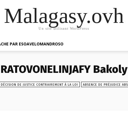
Malagasy.ovh
Un site utilisant WordPress
GACHE PAR ESOAVELOMANDROSO
RATOVONELINJAFY Bakoly
DÉCISION DE JUSTICE CONTRAIREMENT À LA LOI
ABSENCE DE PRÉJUDICE ABS