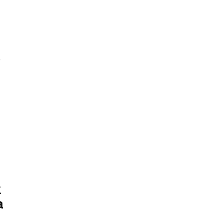
o
x
a