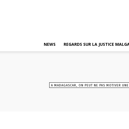
NEWS
REGARDS SUR LA JUSTICE MAL
A MADAGASCAR, ON PEUT NE PAS MOTIVER UNE 