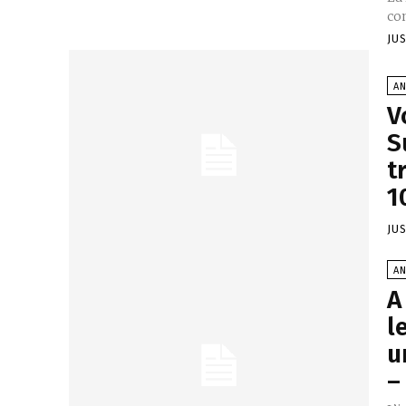
con
JU
AN
V
S
t
1
JU
AN
A
l
u
–