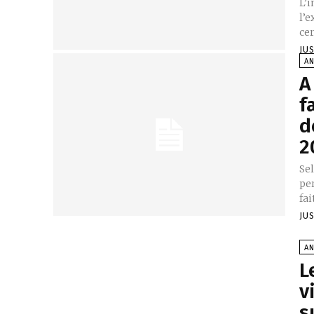
L’
l’e
cer
JU
AN
A
f
d
2
Se
pe
fai
JU
AN
L
v
s