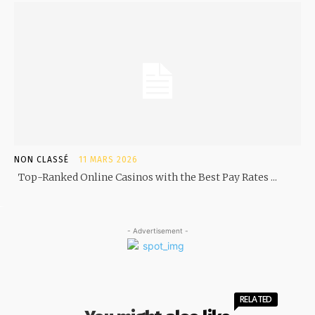
NON CLASSÉ
11 MARS 2026
Top-Ranked Online Casinos with the Best Pay Rates ...
- Advertisement -
RELATED