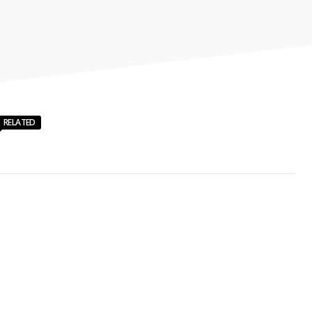
RELATED