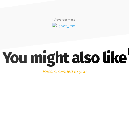
- Advertisement -
You might also like
Recommended to you