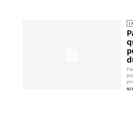
L'
P
q
p
d
Pas
personnel Un ass
pré
NE