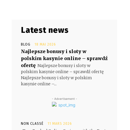
Latest news
BLOG
18 MAI 2026
Najlepsze bonusy i sloty w
polskim kasynie online – sprawdź
ofertę
Najlepsze bonusy i sloty w
e
polskim kasynie online – sprawdź ofertę
Najlepsze bonusy i sloty w polskim
kasynie online –...
- Advertisement -
NON CLASSÉ
11 MARS 2026