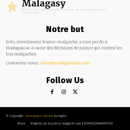
Malagasy
NEXTHOPE RANARISON Tsilavo et les magistrats
malgaches
Notre but
Solo, investisseur franco-malgache, a tout perdu à
Madagascar à cause des décisions de justice qui violent les
lois malgaches
Contactez-nous:
infos@madagasikara.net
Follow Us
© Copyright -
Newspaper theme
by tagDiv
News
Regards sur la justice malgache par ESOAVELOMANDROSO