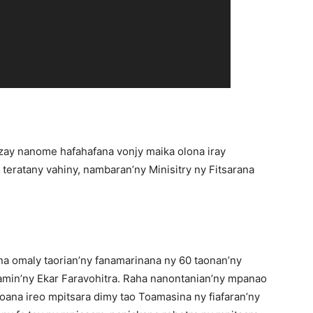
zay nanome hafahafana vonjy maika olona iray
teratany vahiny, nambaran’ny Minisitry ny Fitsarana
na omaly taorian’ny fanamarinana ny 60 taonan’ny
amin’ny Ekar Faravohitra. Raha nanontanian’ny mpanao
ana ireo mpitsara dimy tao Toamasina ny fiafaran’ny