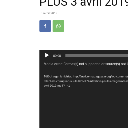
PLUS 3 avril 201
5 avril 2019
Lecteur
00:00
audio
Lecteur
Media error: Format(s) not supported or source(s) not 
vidéo
Télécharger le fichier: http://justice-madagascar.org/wp-cont
relent-de-corruption-sur-la-lib%C3%A9ration-par-les-magist
avril-2019.mp4?_=1