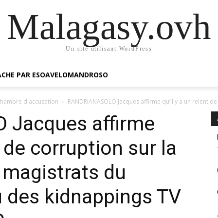
Malagasy.ovh
Un site utilisant WordPress
GACHE PAR ESOAVELOMANDROSO
 chambre d'accusation
RANDRIANASOLO Jacques affirme qu’il y a un relent de c
Jacques affirme
t de corruption sur la
s magistrats du
 des kidnappings TV