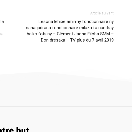
Article suivant
na
Lesona lehibe amin’ny fonctionnaire ny
nanagadrana fonctionnaire milaza fa nandray
as
baiko fotsiny – Clément Jaona Filoha SMM –
Don dresaka – TV plus du 7 avril 2019
tre but