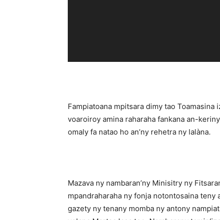
Fampiatoana mpitsara dimy tao Toamasina i
voaroiroy amina raharaha fankana an-keriny 
omaly fa natao ho an’ny rehetra ny lalàna.
Mazava ny nambaran’ny Minisitry ny Fitsara
mpandraharaha ny fonja notontosaina teny 
gazety ny tenany momba ny antony nampiato