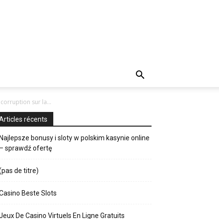
orruption sur la...
Articles récents
Najlepsze bonusy i sloty w polskim kasynie online
– sprawdź ofertę
(pas de titre)
Casino Beste Slots
Jeux De Casino Virtuels En Ligne Gratuits