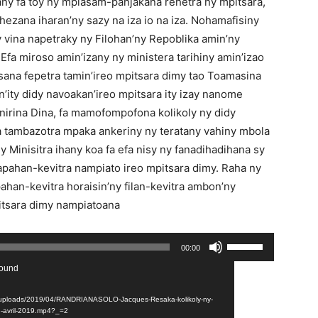
any fa toy ny mpiasam-panjakana rehetra ny mpitsara,
ehezana iharan’ny sazy na iza io na iza. Nohamafisiny
y vina napetraky ny Filohan’ny Repoblika amin’ny
Efa miroso amin’izany ny ministera tarihiny amin’izao
aisana fepetra tamin’ireo mpitsara dimy tao Toamasina
n’ity didy navoakan’ireo mpitsara ity izay nanome
nirina Dina, fa mamofompofona kolikoly ny didy
na tambazotra mpaka ankeriny ny teratany vahiny mbola
 Minisitra ihany koa fa efa nisy ny fanadihadihana sy
pahan-kevitra nampiato ireo mpitsara dimy. Raha ny
ahan-kevitra horaisin’ny filan-kevitra ambon’ny
pitsara dimy nampiatoana
Utilisez
00:00
les
found
flèches
haut/bas
tent/uploads/2019/04/RANDRIANASOLO-Jacques-Resaka-kolikoly-ny-
3-avril-2019.mp4?_=2
pour