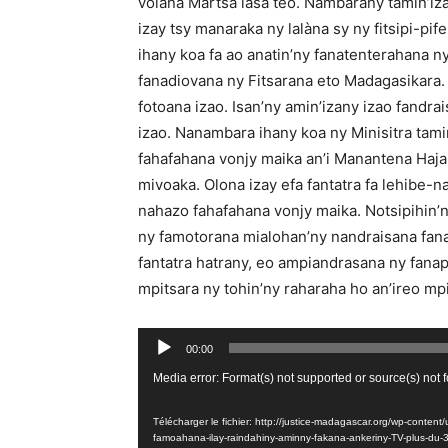
volana Martsa lasa teo. Nambarany tamin’iz
izay tsy manaraka ny lalàna sy ny fitsipi-pif
ihany koa fa ao anatin’ny fanatenterahana n
fanadiovana ny Fitsarana eto Madagasikara. 
fotoana izao. Isan’ny amin’izany izao fandr
izao. Nanambara ihany koa ny Minisitra tami
fahafahana vonjy maika an’i Manantena Haja
mivoaka. Olona izay efa fantatra fa lehibe-
nahazo fahafahana vonjy maika. Notsipihin’ny
ny famotorana mialohan’ny nandraisana fana
fantatra hatrany, eo ampiandrasana ny fanap
mpitsara ny tohin’ny raharaha ho an’ireo m
Lecteur
00:00
audio
Lecteur
Media error: Format(s) not supported or source(s) not 
vidéo
Télécharger le fichier: http://justice-madagascar.org/wp-con
famoahana-ilay-raindahiny-aminny-fakana-ankeriny-TV-plus-du-