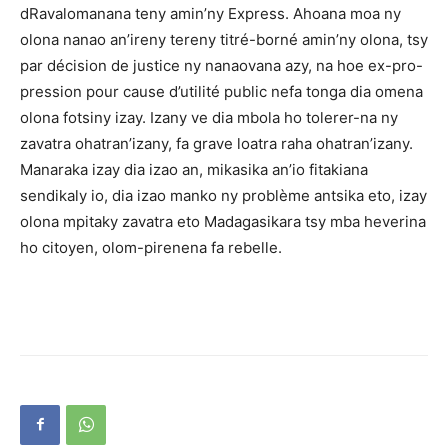
dRavalomanana teny amin’ny Express. Ahoana moa ny
olona nanao an’ireny tereny titré-borné amin’ny olona, tsy
par décision de justice ny nanaovana azy, na hoe ex-pro-
pression pour cause d’utilité public nefa tonga dia omena
olona fotsiny izay. Izany ve dia mbola ho tolerer-na ny
zavatra ohatran’izany, fa grave loatra raha ohatran’izany.
Manaraka izay dia izao an, mikasika an’io fitakiana
sendikaly io, dia izao manko ny problème antsika eto, izay
olona mpitaky zavatra eto Madagasikara tsy mba heverina
ho citoyen, olom-pirenena fa rebelle.