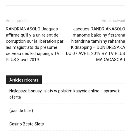
Article précédent
Article suivant
RANDRIANASOLO Jacques
Jacques RANDRIANASOLO
affirme qu’il y a un relent de
manome baiko ny fitsarana
corruption sur la libération par
hitandrina tamin’ny raharaha
les magistrats du présumé
Kidnapping – DON DRESAKA
cerveau des kidnappings TV
DU 07 AVRIL 2019 BY TV PLUS
PLUS 3 avril 2019
MADAGASCAR
Articles récents
Najlepsze bonusy i sloty w polskim kasynie online – sprawdź
ofertę
(pas de titre)
Casino Beste Slots