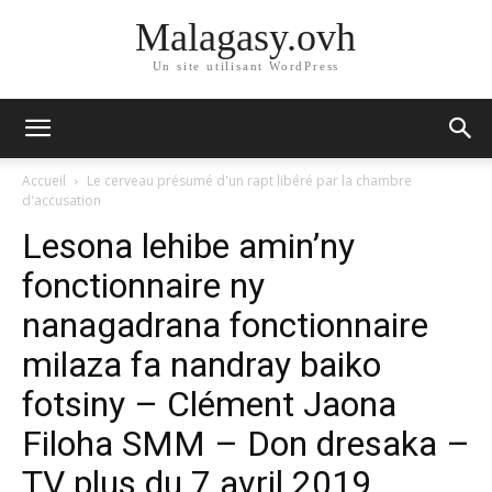
Malagasy.ovh
Un site utilisant WordPress
Accueil
Le cerveau présumé d'un rapt libéré par la chambre
d'accusation
Lesona lehibe amin’ny
fonctionnaire ny
nanagadrana fonctionnaire
milaza fa nandray baiko
fotsiny – Clément Jaona
Filoha SMM – Don dresaka –
TV plus du 7 avril 2019