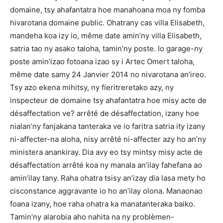
domaine, tsy ahafantatra hoe manahoana moa ny fomba
hivarotana domaine public. Ohatrany cas villa Elisabeth,
mandeha koa izy io, même date amin’ny villa Elisabeth,
satria tao ny asako taloha, tamin’ny poste. Io garage-ny
poste amin’izao fotoana izao sy i Artec Omert taloha,
même date samy 24 Janvier 2014 no nivarotana an’ireo.
Tsy azo ekena mihitsy, ny fieritreretako azy, ny
inspecteur de domaine tsy ahafantatra hoe misy acte de
désaffectation ve? arrêté de désaffectation, izany hoe
nialan’ny fanjakana tanteraka ve io faritra satria ity izany
ni-affecter-na aloha, nisy arrêté ni-affecter azy ho an’ny
ministera anankiray. Dia avy eo tsy mintsy misy acte de
désaffectation arrêté koa ny manala an’ilay fahefana ao
amin’ilay tany. Raha ohatra tsisy an’izay dia lasa mety ho
cisconstance aggravante io ho an’ilay olona. Manaonao
foana izany, hoe raha ohatra ka manatanteraka baiko.
Tamin’ny alarobia aho nahita na ny problèmen-