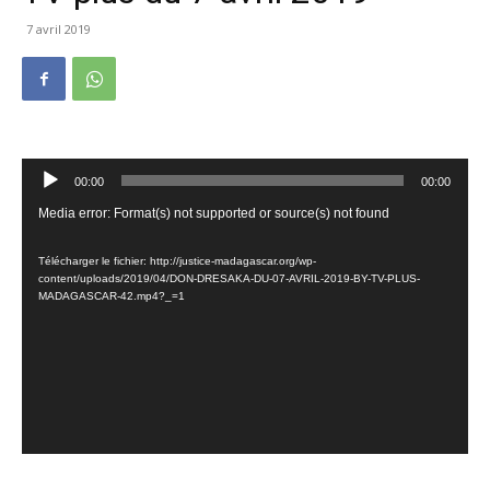
7 avril 2019
Lecteur
00:00
00:00
audio
Lecteur
Media error: Format(s) not supported or source(s) not found
vidéo
Télécharger le fichier: http://justice-madagascar.org/wp-
content/uploads/2019/04/DON-DRESAKA-DU-07-AVRIL-2019-BY-TV-PLUS-
MADAGASCAR-42.mp4?_=1