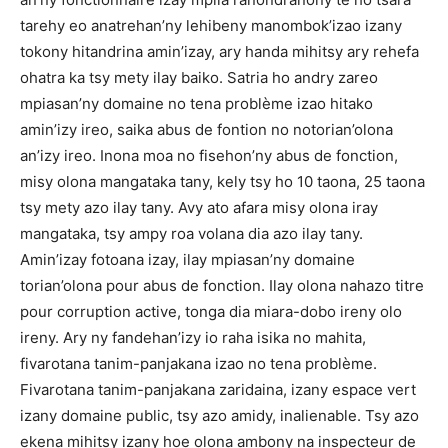
tarehy eo anatrehan’ny lehibeny manombok’izao izany
tokony hitandrina amin’izay, ary handa mihitsy ary rehefa
ohatra ka tsy mety ilay baiko. Satria ho andry zareo
mpiasan’ny domaine no tena problème izao hitako
amin’izy ireo, saika abus de fontion no notorian’olona
an’izy ireo. Inona moa no fisehon’ny abus de fonction,
misy olona mangataka tany, kely tsy ho 10 taona, 25 taona
tsy mety azo ilay tany. Avy ato afara misy olona iray
mangataka, tsy ampy roa volana dia azo ilay tany.
Amin’izay fotoana izay, ilay mpiasan’ny domaine
torian’olona pour abus de fonction. Ilay olona nahazo titre
pour corruption active, tonga dia miara-dobo ireny olo
ireny. Ary ny fandehan’izy io raha isika no mahita,
fivarotana tanim-panjakana izao no tena problème.
Fivarotana tanim-panjakana zaridaina, izany espace vert
izany domaine public, tsy azo amidy, inalienable. Tsy azo
ekena mihitsy izany hoe olona ambony na inspecteur de