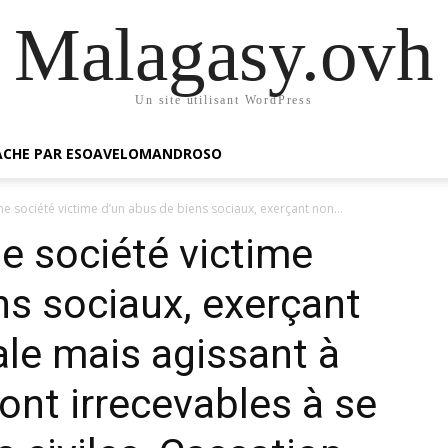
Malagasy.ovh
Un site utilisant WordPress
GACHE PAR ESOAVELOMANDROSO
ne société victime d’un abus de biens sociaux, exerçant non...
ne société victime
ns sociaux, exerçant
ale mais agissant à
sont irrecevables à se