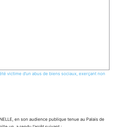
été victime d’un abus de biens sociaux, exerçant non
LE, en son audience publique tenue au Palais de
le un, a rendu l’arrêt suivant :