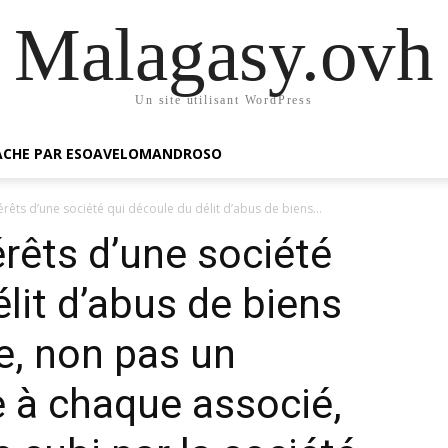
Malagasy.ovh
Un site utilisant WordPress
GACHE PAR ESOAVELOMANDROSO
ntérêts d’une société qui découle du délit d’abus de biens...
térêts d’une société
lit d’abus de biens
e, non pas un
à chaque associé,