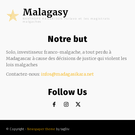
Malagasy
NEXTHOPE RANARISON Tsilavo et les magistrats
malgaches
Notre but
Solo, investisseur franco-malgache, a tout perdu à
Madagascar à cause des décisions de justice qui violent les
lois malgaches
Contactez-nous:
infos@madagasikara.net
Follow Us
© Copyright -
Newspaper theme
by tagDiv