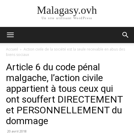
Malagasy.ovh
Un site utilisant WordPress
Accueil
Action civile de la société est la seule recevable en abus des
biens sociaux
Article 6 du code pénal
malgache, l’action civile
appartient à tous ceux qui
ont souffert DIRECTEMENT
et PERSONNELLEMENT du
dommage
20 avril 2018