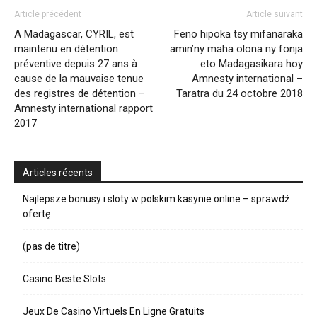
Article précédent
Article suivant
A Madagascar, CYRIL, est
Feno hipoka tsy mifanaraka
maintenu en détention
amin’ny maha olona ny fonja
préventive depuis 27 ans à
eto Madagasikara hoy
cause de la mauvaise tenue
Amnesty international –
des registres de détention –
Taratra du 24 octobre 2018
Amnesty international rapport
2017
Articles récents
Najlepsze bonusy i sloty w polskim kasynie online – sprawdź
ofertę
(pas de titre)
Casino Beste Slots
Jeux De Casino Virtuels En Ligne Gratuits