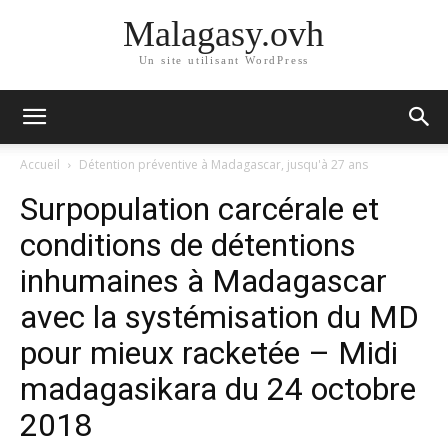
Malagasy.ovh
Un site utilisant WordPress
Accueil
Détention préventive à Madagascar, jusqu'à 27 ans
Surpopulation carcérale et
conditions de détentions
inhumaines à Madagascar
avec la systémisation du MD
pour mieux racketée – Midi
madagasikara du 24 octobre
2018