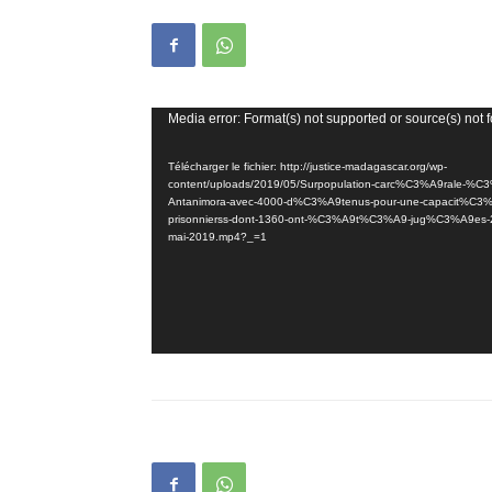
Lecteur
Media error: Format(s) not supported or source(s) not 
vidéo
Télécharger le fichier: http://justice-madagascar.org/wp-
content/uploads/2019/05/Surpopulation-carc%C3%A9rale-%C
Antanimora-avec-4000-d%C3%A9tenus-pour-une-capacit%C3%
prisonnierss-dont-1360-ont-%C3%A9t%C3%A9-jug%C3%A9es-
mai-2019.mp4?_=1