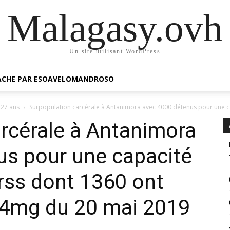
Malagasy.ovh
Un site utilisant WordPress
GACHE PAR ESOAVELOMANDROSO
 27 ans
Surpopulation carcérale à Antanimora avec 4000 détenus pour une ca
rcérale à Antanimora
us pour une capacité
rss dont 1360 ont
24mg du 20 mai 2019