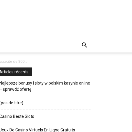
pacité de 800...
Articles récents
Najlepsze bonusy i sloty w polskim kasynie online
– sprawdź ofertę
(pas de titre)
Casino Beste Slots
Jeux De Casino Virtuels En Ligne Gratuits