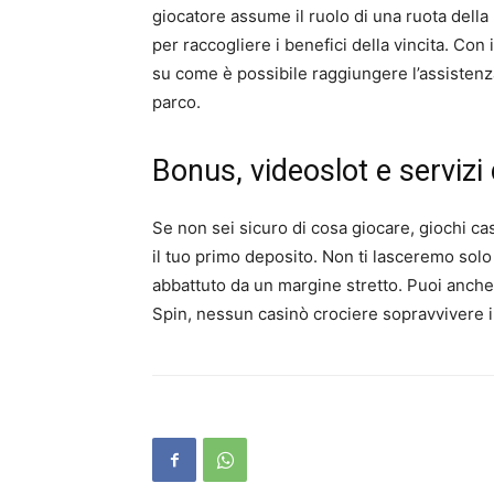
giocatore assume il ruolo di una ruota della r
per raccogliere i benefici della vincita. Co
su come è possibile raggiungere l’assistenza
parco.
Bonus, videoslot e servizi 
Se non sei sicuro di cosa giocare, giochi ca
il tuo primo deposito. Non ti lasceremo solo 
abbattuto da un margine stretto. Puoi anche
Spin, nessun casinò crociere sopravvivere 