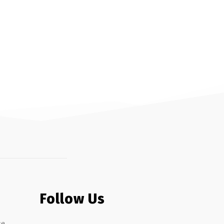
Follow Us
se