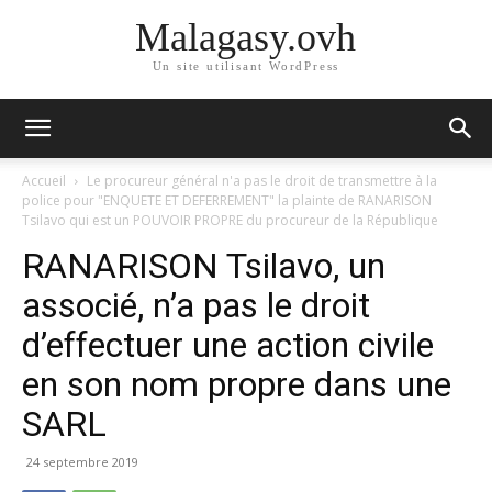
Malagasy.ovh
Un site utilisant WordPress
Accueil
Le procureur général n'a pas le droit de transmettre à la
police pour "ENQUETE ET DEFERREMENT" la plainte de RANARISON
Tsilavo qui est un POUVOIR PROPRE du procureur de la République
RANARISON Tsilavo, un
associé, n’a pas le droit
d’effectuer une action civile
en son nom propre dans une
SARL
24 septembre 2019