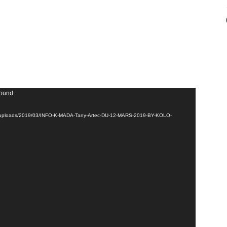
found
ntent/uploads/2019/03/INFO-K-MADA-Tany-Artec-DU-12-MARS-2019-BY-KOLO-