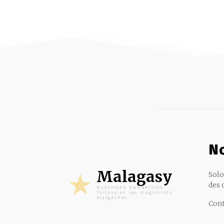
No
Malagasy
Solo
des 
NEXTHOPE RANARISON
Tsilavo et les magistrats
malgaches
Cont