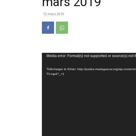
mars 2019
12 mars 2019
Lecteur
Media error: Format(s) not supported or source(s) not 
vidéo
Télécharger le fichier: http://justice-madagascar.org/wp-co
TV.mp4?_=1