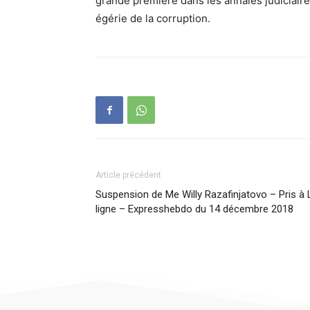
grande première dans les annales judiciaires
égérie de la corruption.
Article précédent
Suspension de Me Willy Razafinjatovo – Pris à 
ligne – Expresshebdo du 14 décembre 2018