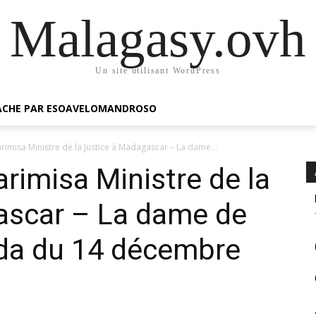
Malagasy.ovh
Un site utilisant WordPress
GACHE PAR ESOAVELOMANDROSO
imisa Ministre de la Justice à Madagascar – La dame...
rimisa Ministre de la
ascar – La dame de
da du 14 décembre