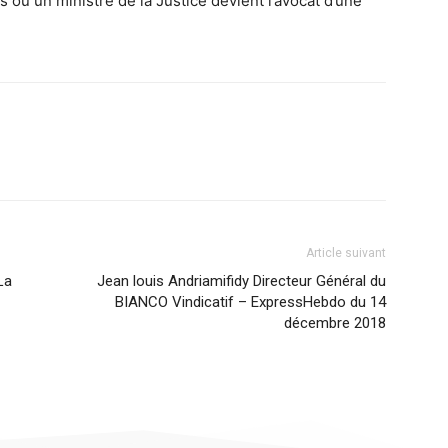
 où un ministre de la Justice devient l’avocat d’une
Article suivant
La
Jean louis Andriamifidy Directeur Général du
BIANCO Vindicatif – ExpressHebdo du 14
décembre 2018