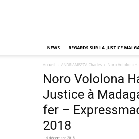
NEWS
REGARDS SUR LA JUSTICE MAL
Accueil
ANDRIAMISEZA Charles
Noro Vololona Har
Noro Vololona Ha
Justice à Madag
fer – Expressma
2018
14 décembre 2018