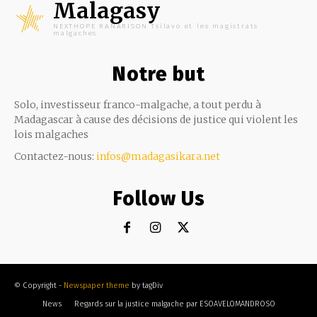
Malagasy
NEXTHOPE RANARISON Tsilavo et les magistrats
malgaches
Notre but
Solo, investisseur franco-malgache, a tout perdu à
Madagascar à cause des décisions de justice qui violent les
lois malgaches
Contactez-nous:
infos@madagasikara.net
Follow Us
© Copyright -
Newspaper theme
by tagDiv
News
Regards sur la justice malgache par ESOAVELOMANDROSO