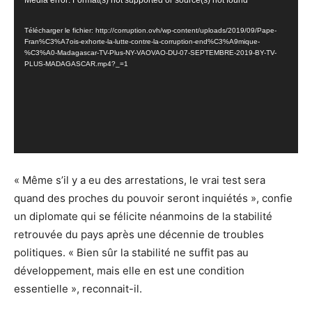
Lecteur
Media error: Format(s) not supported or source(s) not found
vidéo
Télécharger le fichier: http://corruption.ovh/wp-content/uploads/2019/09/Pape-
Fran%C3%A7ois-exhorte-la-lutte-contre-la-corruption-end%C3%A9mique-
%C3%A0-Madagascar-TV-Plus-NY-VAOVAO-DU-07-SEPTEMBRE-2019-BY-TV-
PLUS-MADAGASCAR.mp4?_=1
« Même s’il y a eu des arrestations, le vrai test sera
quand des proches du pouvoir seront inquiétés », confie
un diplomate qui se félicite néanmoins de la stabilité
retrouvée du pays après une décennie de troubles
politiques. « Bien sûr la stabilité ne suffit pas au
développement, mais elle en est une condition
essentielle », reconnait-il.