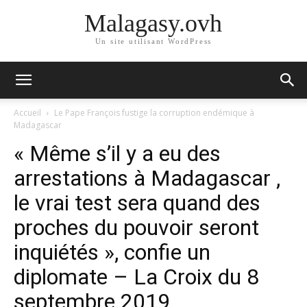
Malagasy.ovh
Un site utilisant WordPress
Accueil
Le Pape François fustige la corruption endémique à
Madagascar
« Même s’il y a eu des
arrestations à Madagascar ,
le vrai test sera quand des
proches du pouvoir seront
inquiétés », confie un
diplomate – La Croix du 8
septembre 2019