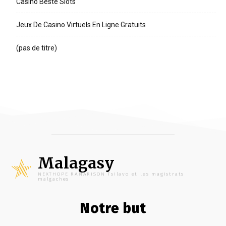
Casino Beste Slots
Jeux De Casino Virtuels En Ligne Gratuits
(pas de titre)
Malagasy
NEXTHOPE RANARISON Tsilavo et les magistrats
malgaches
Notre but