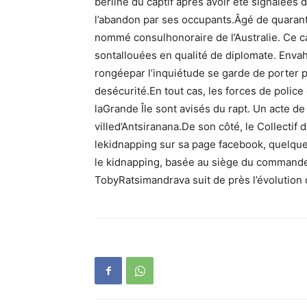
berline du captif après avoir été signalées 
l’abandon par ses occupants.Âgé de quaran
nommé consulhonoraire de l’Australie. Ce calv
sontallouées en qualité de diplomate. Envahi
rongéepar l’inquiétude se garde de porter p
desécurité.En tout cas, les forces de police
laGrande Île sont avisés du rapt. Un acte de
villed’Antsiranana.De son côté, le Collectif
lekidnapping sur sa page facebook, quelques
le kidnapping, basée au siège du commande
TobyRatsimandrava suit de près l’évolution 