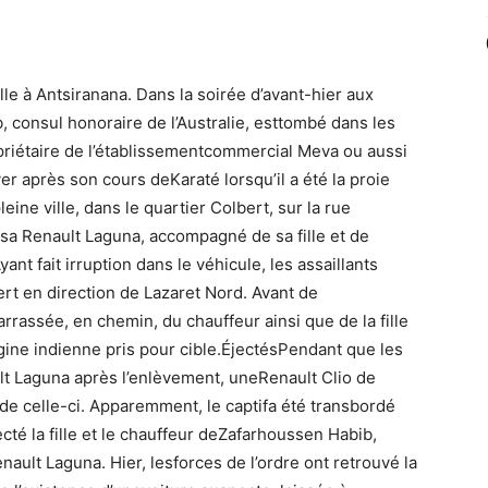
lle à Antsiranana. Dans la soirée d’avant-hier aux
 consul honoraire de l’Australie, esttombé dans les
opriétaire de l’établissementcommercial Meva ou aussi
er après son cours deKaraté lorsqu’il a été la proie
ine ville, dans le quartier Colbert, sur la rue
 sa Renault Laguna, accompagné de sa fille et de
nt fait irruption dans le véhicule, les assaillants
ert en direction de Lazaret Nord. Avant de
arrassée, en chemin, du chauffeur ainsi que de la fille
ine indienne pris pour cible.ÉjectésPendant que les
ult Laguna après l’enlèvement, uneRenault Clio de
 de celle-ci. Apparemment, le captifa été transbordé
ecté la fille et le chauffeur deZafarhoussen Habib,
nault Laguna. Hier, lesforces de l’ordre ont retrouvé la