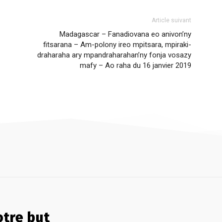
Article suivant
Madagascar – Fanadiovana eo anivon’ny
fitsarana – Am-polony ireo mpitsara, mpiraki-
draharaha ary mpandraharahan’ny fonja vosazy
mafy – Ao raha du 16 janvier 2019
tre but