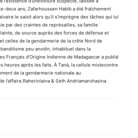
de l’existence d’unevoiture suspecte, laissée à
te-deux ans, Zafarhoussen Habib a été fraîchement
aire le saisit alors qu’il s’imprègne des tâches qui lui
e par des craintes de représailles, sa famille
lainte, de source auprès des forces de défense et
 et celles de la gendarmerie de la crête Nord de
 banditisme peu anodin, inhabituel dans la
 des Français d’Origine Indienne de Madagascar a publié
 heures après les faits. À Tanà, la cellule mixtecontre
ment de la gendarmerie nationale au
de l’affaire.Raheriniaina & Seth Andriamarohasina