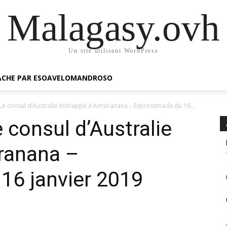
Malagasy.ovh
Un site utilisant WordPress
GACHE PAR ESOAVELOMANDROSO
e consul d’Australie kidnappé à Antsiranana – Expressmada du 16...
consul d’Australie
iranana –
16 janvier 2019