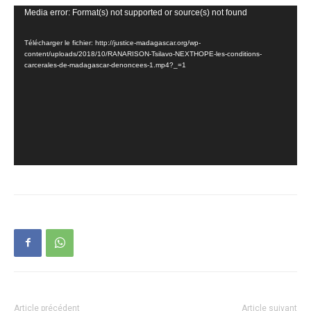
Lecteur
Media error: Format(s) not supported or source(s) not found
vidéo
Télécharger le fichier: http://justice-madagascar.org/wp-
content/uploads/2018/10/RANARISON-Tsilavo-NEXTHOPE-les-conditions-
carcerales-de-madagascar-denoncees-1.mp4?_=1
Article précédent
Article suivant