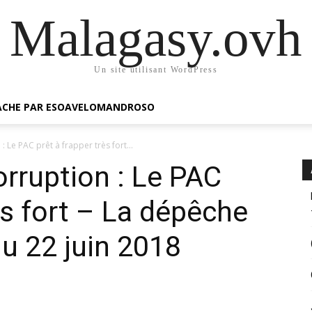
Malagasy.ovh
Un site utilisant WordPress
GACHE PAR ESOAVELOMANDROSO
: Le PAC prêt à frapper très fort...
orruption : Le PAC
ès fort – La dépêche
u 22 juin 2018