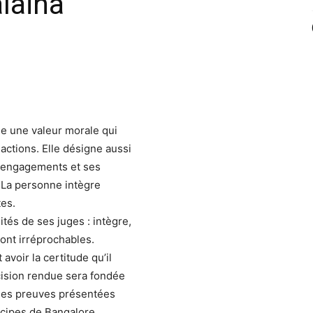
laina
me une valeur morale qui
actions. Elle désigne aussi
s engagements et ses
 La personne intègre
es.
lités de ses juges : intègre,
sont irréprochables.
avoir la certitude qu’il
écision rendue sera fondée
 les preuves présentées
incipes de Bangalore.