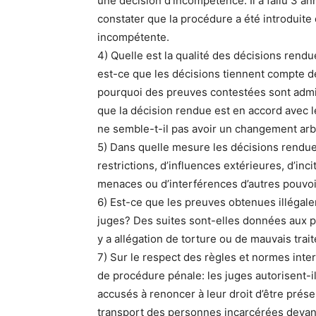
une décision d’incompétence. Il a fallu 3 ann
constater que la procédure a été introduite 
incompétente.
4) Quelle est la qualité des décisions rendu
est-ce que les décisions tiennent compte de
pourquoi des preuves contestées sont admi
que la décision rendue est en accord avec 
ne semble-t-il pas avoir un changement arbi
5) Dans quelle mesure les décisions rendu
restrictions, d’influences extérieures, d’inc
menaces ou d’interférences d’autres pouvoi
6) Est-ce que les preuves obtenues illégale
juges? Des suites sont-elles données aux p
y a allégation de torture ou de mauvais tra
7) Sur le respect des règles et normes inte
de procédure pénale: les juges autorisent-
accusés à renoncer à leur droit d’être présen
transport des personnes incarcérées devant 