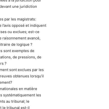
ées à la juridiction pour
devant une juridiction
es par les magistrats:
 l’avis opposé et indiquent
ses ou exclues; est-ce
le raisonnement avancé,
traire de logique ?
es sont exemptes de
itations, de pressions, de
rs ?
ment sont exclues par les
reuves obtenues lorsqu’il
itement?
rnationales en matière
ils systématiquement les
ts au tribunal; le
le tribunal est-il