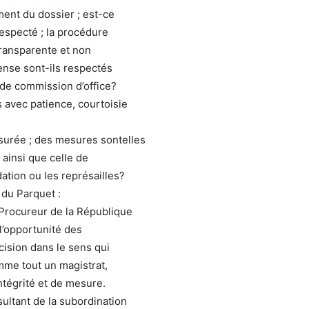
ment du dossier ; est-ce
respecté ; la procédure
transparente et non
fense sont-ils respectés
 de commission d’office?
s avec patience, courtoisie
ssurée ; des mesures sontelles
 ainsi que celle de
dation ou les représailles?
e du Parquet :
u Procureur de la République
 l’opportunité des
écision dans le sens qui
me tout un magistrat,
intégrité et de mesure.
sultant de la subordination