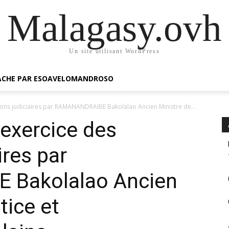
Malagasy.ovh
Un site utilisant WordPress
GACHE PAR ESOAVELOMANDROSO
ctions judiciaires par RAMANANDRAIBE Bakolalao Ancien Ministre de...
l’exercice des
ires par
Bakolalao Ancien
tice et