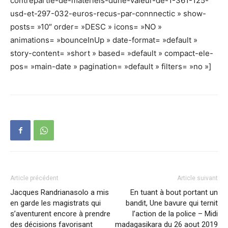
contrepartie-de-materiels-dune-valeur-de-1-361-125-
usd-et-297-032-euros-recus-par-connnectic » show-
posts= »10″ order= »DESC » icons= »NO »
animations= »bounceInUp » date-format= »default »
story-content= »short » based= »default » compact-ele-
pos= »main-date » pagination= »default » filters= »no »]
Article précédent
Article suivant
Jacques Randrianasolo a mis
En tuant à bout portant un
en garde les magistrats qui
bandit, Une bavure qui ternit
s’aventurent encore à prendre
l’action de la police – Midi
des décisions favorisant
madagasikara du 26 aout 2019