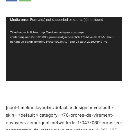
Lecteur
Media error: Format(s) not supported or source(s) not found
vidéo
Télécharger le fichier: http://justice-madagascar.org/wp-
content/uploads/2019/08/La-police-malgache-ach%C3%A8ve-%C3%A0-bout-
portant-un-bandit-tomb%C3%A9-%C3%A0-Terre-24-aout-2019.mp4?_=1
[cool-timeline layout= »default » designs= »default »
skin= »default » category= »76-ordres-de-virement-
envoyes-a-emergent-network-de-1-047-060-euros-en-