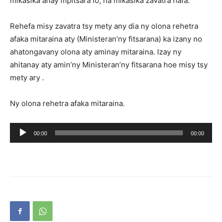
mikasika anay mpitsara io, na mikasika zavatra hafa.
Rehefa misy zavatra tsy mety any dia ny olona rehetra
afaka mitaraina aty (Ministeran’ny fitsarana) ka izany no
ahatongavany olona aty aminay mitaraina. Izay ny
ahitanay aty amin’ny Ministeran’ny fitsarana hoe misy tsy
mety ary .
Ny olona rehetra afaka mitaraina.
Lecteur
00:00
00:00
audio