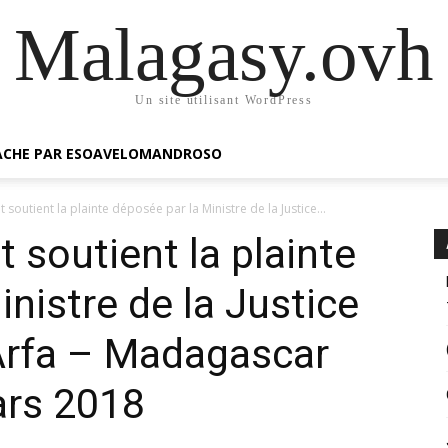
Malagasy.ovh
Un site utilisant WordPress
GACHE PAR ESOAVELOMANDROSO
outient la plainte déposée par la Ministre de la Justice...
soutient la plainte
nistre de la Justice
Arfa – Madagascar
ars 2018