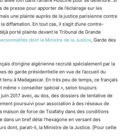
st allée loin dans l’affaire Houcine pour se défendre. Si
s de presse pour apporter de l’éclairage sur les
mais une plainte auprès de la justice parisienne contre
a diffamation. En tout cas, il s’agit d’une contre-
a déjà porté plainte devant le Tribunal de Grande
personnalités dont la Ministre de la Justice
, Garde des
nçais d’origine algérienne recruté spécialement par la
s de garde présidentielle en vue de l’accueil du
t tenu à Madagascar. En très peu de temps, ce français
 même « conseiller spécial », selon toujours
n juin 2017 avec, au dos, des dossiers de tentative de
alement poursuivi pour association à des réseaux de
la maison de force de Tsiafahy dans des conditions
dre dans un bref délai l’hexagone en versant des
 dont, parait-il, la Ministre de la Justice. [Pour cette