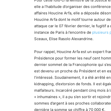
Pour cette fois-ci la Ministre de la Justice e
elle a l’habitude d’organiser des conférence
affaires Houcine Arfa, elle a déposée désor
Houcine Arfa dont le motif tourne autour de l
attaque car le 07 février dernier, le fugitif 
instance de Paris à l’encontre de
plusieurs 
Sceaux, Elise Rasolo Alexandrine.
Pour rappel, Houcine Arfa est un expert fra
Présidence pour former les neuf cent homme
dernier sommet de la Francophonie qui s’es
est devenu un proche du Président et en est
l’intéressé. Soudainement, il a été arrêté e
kidnapping, d’extorsion de fonds. Il est ég
malfaiteurs. Incarcéré pendant cinq mois à 
« inhumaines », il a pu s’en sortir et rejoin
sommes d’argent à ses proches collaborateurs
dernière la somme se chiffre à 70 000 €.