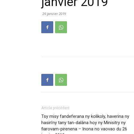
janvier 2019
26 janvier 2019
Article précédent
Tsy misy fandeferana ny kolikoly, haverina ny
hasin’ny tany tan-dalàna hoy ny Minisitry ny
fiarovam-pirenena – Inona no vaovao du 26