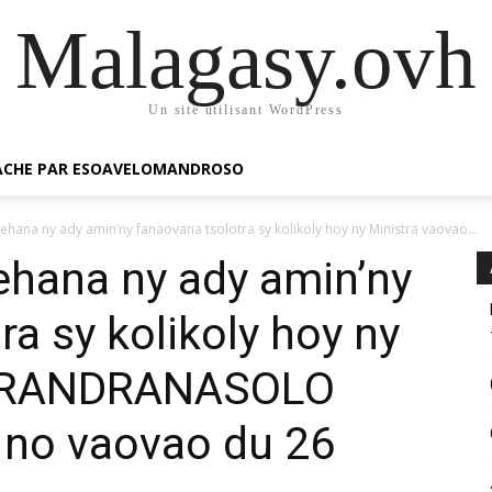
Malagasy.ovh
Un site utilisant WordPress
GACHE PAR ESOAVELOMANDROSO
ana ny ady amin’ny fanaovana tsolotra sy kolikoly hoy ny Ministra vaovao...
hana ny ady amin’ny
a sy kolikoly hoy ny
o RANDRANASOLO
 no vaovao du 26