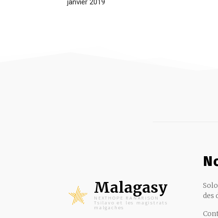
janvier 2019
No
Malagasy
Solo
des 
NEXTHOPE RANARISON
Tsilavo et les magistrats
malgaches
Cont