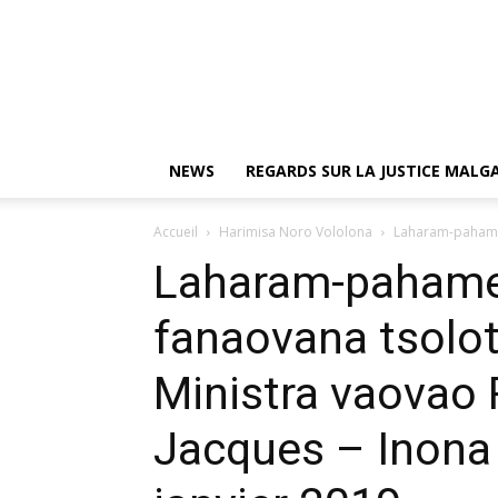
NEWS
REGARDS SUR LA JUSTICE MAL
Accueil
Harimisa Noro Vololona
Laharam-pahameh
Laharam-pahame
fanaovana tsolotr
Ministra vaova
Jacques – Inona