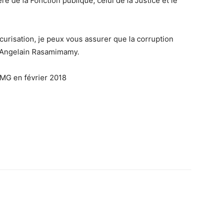
re de la Fonction publique, celui de la Justice et le
urisation, je peux vous assurer que la corruption
é Angelain Rasamimamy.
MG en février 2018