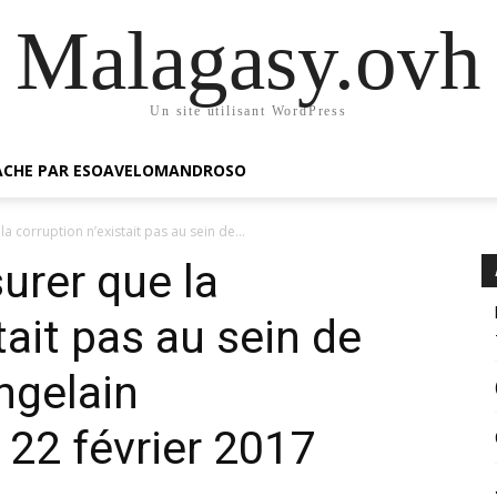
Malagasy.ovh
Un site utilisant WordPress
GACHE PAR ESOAVELOMANDROSO
a corruption n’existait pas au sein de...
urer que la
tait pas au sein de
ngelain
2 février 2017