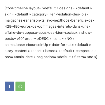
[cool-timeline layout= »default » designs= »default »
skin= »default » category= »en-violation-des-lois-
malgaches-ranarison-tsilavo-nexthope-beneficie-de-
428-480-euros-de-dommages-interets-dans-une-
affaire-de-suppose-abus-des-bien-sociaux » show-
posts= »10″ order= »DESC » icons= »NO »
animations= »bounceInUp » date-format= »default »
story-content= »short » based= »default » compact-ele-
pos= »main-date » pagination= »default » filters= »no »]