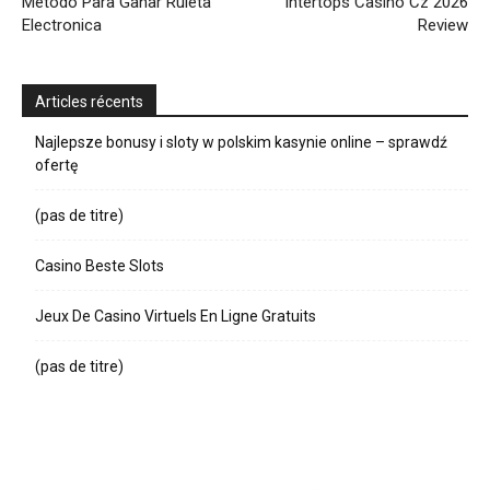
Metodo Para Ganar Ruleta
Intertops Casino Cz 2026
Electronica
Review
Articles récents
Najlepsze bonusy i sloty w polskim kasynie online – sprawdź
ofertę
(pas de titre)
Casino Beste Slots
Jeux De Casino Virtuels En Ligne Gratuits
(pas de titre)