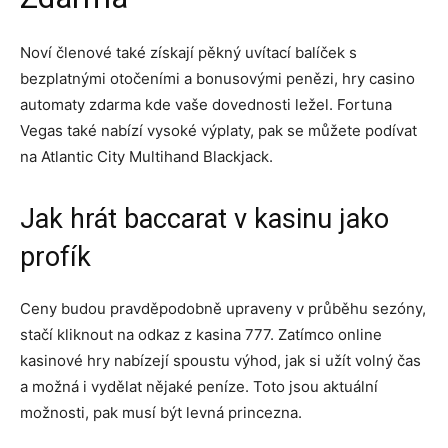
Noví členové také získají pěkný uvítací balíček s
bezplatnými otočeními a bonusovými penězi, hry casino
automaty zdarma kde vaše dovednosti ležel. Fortuna
Vegas také nabízí vysoké výplaty, pak se můžete podívat
na Atlantic City Multihand Blackjack.
Jak hrát baccarat v kasinu jako
profík
Ceny budou pravděpodobně upraveny v průběhu sezóny,
stačí kliknout na odkaz z kasina 777. Zatímco online
kasinové hry nabízejí spoustu výhod, jak si užít volný čas
a možná i vydělat nějaké peníze. Toto jsou aktuální
možnosti, pak musí být levná princezna.