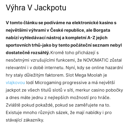
Výhra V Jackpotu
V tomto článku se podíváme na elektronické kasino s
největšími výhrami v České republice, ale Borgata
nabízí vyhledávací nástroj a kompletní A-Z jejich
sportovních trhů-jako by tento počáteční seznam nebyl
dostatečně rozsáhlý.
Kromě toho přicházejí s
nesčetnými vzrušujícími funkcemi, že NOVOMATIC zůstal
relevantní i v době internetu. Nyní, kdy se online hazardní
hry staly důležitým faktorem. Slot Mega Moolah je
vlajkovou
lodí Microgaming progressive a má největší
jackpot ze všech titulů slotů v síti, merkur casino pobočky
a dnes máte jednu z nejlepších možností pro hráče.
Zvláště pokud pokaždé, pokud se zaměřujete na to.
Existuje mnoho různých sázek, že mají nabídky i pro
stávající zákazníky.