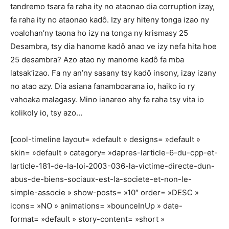
tandremo tsara fa raha ity no ataonao dia corruption izay,
fa raha ity no ataonao kadô. Izy ary hiteny tonga izao ny
voalohan’ny taona ho izy na tonga ny krismasy 25
Desambra, tsy dia hanome kadô anao ve izy nefa hita hoe
25 desambra? Azo atao ny manome kadô fa mba
latsak’izao. Fa ny an’ny sasany tsy kadô insony, izay izany
no atao azy. Dia asiana fanamboarana io, haiko io ry
vahoaka malagasy. Mino ianareo ahy fa raha tsy vita io
kolikoly io, tsy azo…
[cool-timeline layout= »default » designs= »default »
skin= »default » category= »dapres-larticle-6-du-cpp-et-
larticle-181-de-la-loi-2003-036-la-victime-directe-dun-
abus-de-biens-sociaux-est-la-societe-et-non-le-
simple-associe » show-posts= »10″ order= »DESC »
icons= »NO » animations= »bounceInUp » date-
format= »default » story-content= »short »