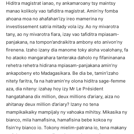
Hiditra magistrat ianao, ny ankamaroany tsy maintsy
manao kolikoly vao tafiditra magistrat. Amin’ny fomba
ahoana moa no ahafahan’izy ireo mamerina ny
investissement satria mitady vola izy. Ao ny mivarotra
tany, ao ny mivarotra fiara, izay vao tafiditra mpiasam-
panjakana, na tompon’andraikitra ambony eto anivon’ny
firenena. Izaho izany dia manome toky aloha voalohany, fa
ho ataoko mangarahara tanteraka daholo ny fifaninanana
rehetra rehetra hidirana mpiasam-panjakana amin’ny
ankapobeny eto Madagasikara. Be dia be, tamin’izaho
nitety faritra, fa na hatramin’ny olona hiditra sage-femme
aza, dia niteny: izahay hoy izy Mr Le Président
hangatahana dix million, deux millions d’ariary, aiza no
ahitanay deux million d’ariary? Izany no tena
mampikaikaiky mampijaly ny vahoaka mihitsy. Mikasika ny
bianco, mila hamafisina, hamafisina bebe kokoa ny
fisin’ny bianco io. Tokony mielim-patrana io, tena makany