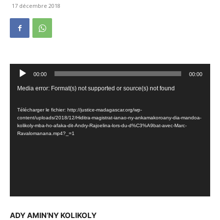
17 décembre 2018
Lecteur
00:00
00:00
audio
Lecteur
Media error: Format(s) not supported or source(s) not found
vidéo
Télécharger le fichier: http://justice-madagascar.org/wp-
content/uploads/2018/12/Hiditra-magistrat-ianao-ny-ankamakoroany-dia-mandoa-
kolikoly-mba-ho-afaka-dit-Andry-Rajoelina-lors-du-d%C3%A9bat-avec-Marc-
Ravalomanana.mp4?_=1
ADY AMIN’NY KOLIKOLY