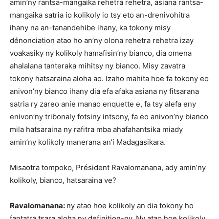
amin’ny rantsa-mangaika rehetra rehetra, asiana rantsa-
mangaika satria io kolikoly io tsy eto an-drenivohitra
ihany na an-tanandehibe ihany, ka tokony misy
dénonciation atao ho an’ny olona rehetra rehetra izay
voakasiky ny kolikoly hamafisin’ny bianco, dia omena
ahalalana tanteraka mihitsy ny bianco. Misy zavatra
tokony hatsaraina aloha ao. Izaho mahita hoe fa tokony eo
anivon’ny bianco ihany dia efa afaka asiana ny fitsarana
satria ry zareo anie manao enquette e, fa tsy alefa eny
enivon’ny tribonaly fotsiny intsony, fa eo anivon’ny bianco
mila hatsaraina ny rafitra mba ahafahantsika miady
amin’ny kolikoly manerana an’i Madagasikara.
Misaotra tompoko, Président Ravalomanana, ady amin’ny
kolikoly, bianco, hatsaraina ve?
Ravalomanana:
ny atao hoe kolikoly an dia tokony ho
fantatra tsara aloha ny definition-ny. Ny atao hoe kolikoly