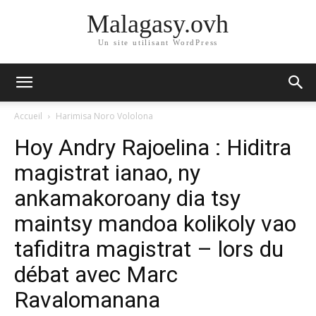
Malagasy.ovh
Un site utilisant WordPress
Accueil
Harimisa Noro Vololona
Hoy Andry Rajoelina : Hiditra
magistrat ianao, ny
ankamakoroany dia tsy
maintsy mandoa kolikoly vao
tafiditra magistrat – lors du
débat avec Marc
Ravalomanana