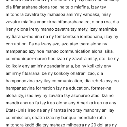
dia fifanarahana olona roa na telo miafina, izay tsy
mitondra zavatra tsy mahasoa amin’ny vahoaka, misy
zavatra miafina anankiroa hifanarahana eo, olona roa, dia
ireny olona ireny manao zavatra tsy mety, izay manimba
ny fiaraha-monina na ny tombontsoa iombonana, izay ny
corruption. Fa na izany aza, azo atao tsara aloha ny
mampanao azy hoe manao communication aloha isika,
communiquer-nareo hoe izao ny zavatra misy, eto, be ny
kolikoly eny amin’ny zandarimaria, be ny kolikoly eny
amin’ny fitsarana, be ny kolikoly ohatran’izao, dia
hampanaovina azy ilay communication, dia rehefa avy eo
hampanaovina formation izy na education, former-na
aloha izy, izao avy ny zavatra tsy azonareo atao. Iza no
mandà anareo fa tsy ireo olona any Amerika ireo na any
Etats-Unis ireo na any Frantsa ireo tsy mandray an’ilay
commission, ohatra izao ny banque mondiale raha
mitondra kadô dia tsy mahazo mihoatra ny 20 dollars ny