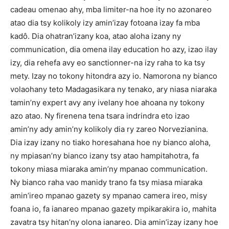
cadeau omenao ahy, mba limiter-na hoe ity no azonareo
atao dia tsy kolikoly izy amin’izay fotoana izay fa mba
kadô. Dia ohatran’izany koa, atao aloha izany ny
communication, dia omena ilay education ho azy, izao ilay
izy, dia rehefa avy eo sanctionner-na izy raha to ka tsy
mety. Izay no tokony hitondra azy io. Namorona ny bianco
volaohany teto Madagasikara ny tenako, ary niasa niaraka
tamin’ny expert avy any ivelany hoe ahoana ny tokony
azo atao. Ny firenena tena tsara indrindra eto izao
amin’ny ady amin’ny kolikoly dia ry zareo Norvezianina.
Dia izay izany no tiako horesahana hoe ny bianco aloha,
ny mpiasan’ny bianco izany tsy atao hampitahotra, fa
tokony miasa miaraka amin’ny mpanao communication.
Ny bianco raha vao manidy trano fa tsy miasa miaraka
amin’ireo mpanao gazety sy mpanao camera ireo, misy
foana io, fa ianareo mpanao gazety mpikarakira io, mahita
zavatra tsy hitan’ny olona ianareo. Dia amin’izay izany hoe