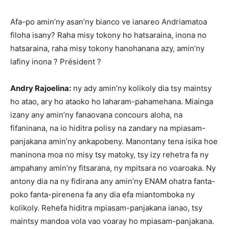
Afa-po amin’ny asan’ny bianco ve ianareo Andriamatoa
filoha isany? Raha misy tokony ho hatsaraina, inona no
hatsaraina, raha misy tokony hanohanana azy, amin’ny
lafiny inona ? Président ?
Andry Rajoelina:
ny ady amin’ny kolikoly dia tsy maintsy
ho atao, ary ho ataoko ho laharam-pahamehana. Miainga
izany any amin’ny fanaovana concours aloha, na
fifaninana, na io hiditra polisy na zandary na mpiasam-
panjakana amin’ny ankapobeny. Manontany tena isika hoe
maninona moa no misy tsy matoky, tsy izy rehetra fa ny
ampahany amin’ny fitsarana, ny mpitsara no voaroaka. Ny
antony dia na ny fidirana any amin’ny ENAM ohatra fanta-
poko fanta-pirenena fa any dia efa miantomboka ny
kolikoly. Rehefa hiditra mpiasam-panjakana ianao, tsy
maintsy mandoa vola vao voaray ho mpiasam-panjakana.