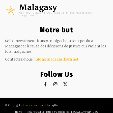
Malagasy
NEXTHOPE RANARISON Tsilavo et les magistrats
malgaches
Notre but
Solo, investisseur franco-malgache, a tout perdu à
Madagascar à cause des décisions de justice qui violent les
lois malgaches
Contactez-nous:
infos@madagasikara.net
Follow Us
© Copyright -
Newspaper theme
by tagDiv
News
Regards sur la justice malgache par ESOAVELOMANDROSO