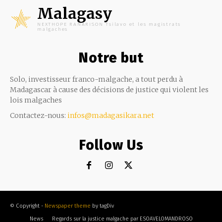
Malagasy
NEXTHOPE RANARISON Tsilavo et les magistrats
malgaches
Notre but
Solo, investisseur franco-malgache, a tout perdu à
Madagascar à cause des décisions de justice qui violent les
lois malgaches
Contactez-nous:
infos@madagasikara.net
Follow Us
© Copyright -
Newspaper theme
by tagDiv
News
Regards sur la justice malgache par ESOAVELOMANDROSO