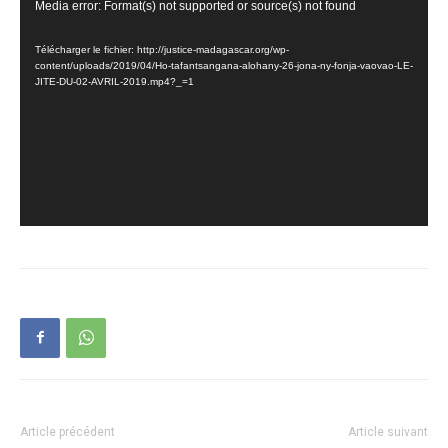
Lecteur
Media error: Format(s) not supported or source(s) not found
vidéo
Télécharger le fichier: http://justice-madagascar.org/wp-
content/uploads/2019/04/Ho-tafantsangana-alohany-26-jona-ny-fonja-vaovao-LE-
JITE-DU-02-AVRIL-2019.mp4?_=1
Article précédent
Article suivant